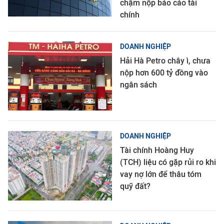
chậm nộp báo cáo tài
chính
DOANH NGHIỆP
Hải Hà Petro chây ì, chưa
nộp hơn 600 tỷ đồng vào
ngân sách
DOANH NGHIỆP
Tài chính Hoàng Huy
(TCH) liệu có gặp rủi ro khi
vay nợ lớn để thâu tóm
quỹ đất?