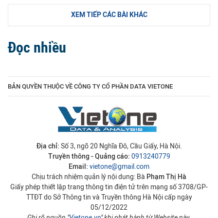
XEM TIẾP CÁC BÀI KHÁC
Đọc nhiều
BẢN QUYỀN THUỘC VỀ CÔNG TY CỔ PHẦN DATA VIETONE
Địa chỉ:
Số 3, ngõ 20 Nghĩa Đô, Cầu Giấy, Hà Nội.
Truyền thông - Quảng cáo:
0913240779
Email:
vietone@gmail.com
Chịu trách nhiệm quản lý nội dung: Bà
Phạm Thị Hà
Giấy phép thiết lập trang thông tin điện tử trên mạng số 3708/GP-
TTĐT do Sở Thông tin và Truyền thông Hà Nội cấp ngày
05/12/2022
Ghi rõ nguồn "
Vietone.vn
" khi phát hành từ Website này.