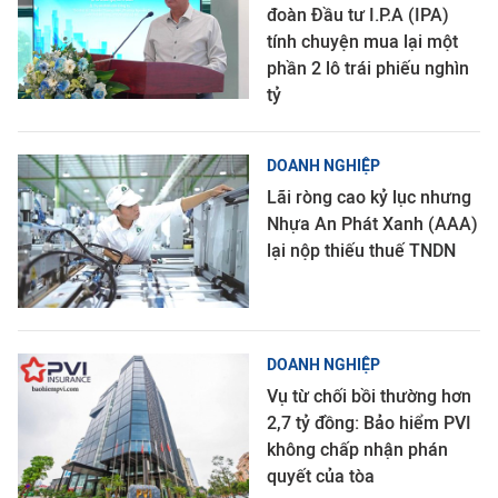
đoàn Đầu tư I.P.A (IPA)
tính chuyện mua lại một
phần 2 lô trái phiếu nghìn
tỷ
DOANH NGHIỆP
Lãi ròng cao kỷ lục nhưng
Nhựa An Phát Xanh (AAA)
lại nộp thiếu thuế TNDN
DOANH NGHIỆP
Vụ từ chối bồi thường hơn
2,7 tỷ đồng: Bảo hiểm PVI
không chấp nhận phán
quyết của tòa