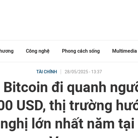
thương
Công nghệ
Phong cách sống
Multimedia
28/05/2025 - 13:37
TÀI CHÍNH
 Bitcoin đi quanh ng
00 USD, thị trường hướ
 nghị lớn nhất năm tại