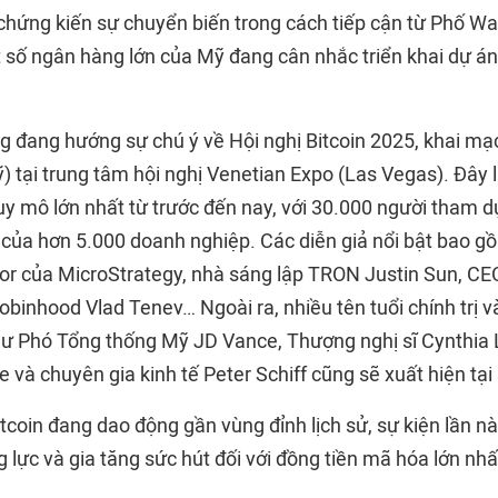
chứng kiến sự chuyển biến trong cách tiếp cận từ Phố Wal
 số ngân hàng lớn của Mỹ đang cân nhắc triển khai dự án
ờng đang hướng sự chú ý về Hội nghị Bitcoin 2025, khai mạ
) tại trung tâm hội nghị Venetian Expo (Las Vegas). Đây 
y mô lớn nhất từ trước đến nay, với 30.000 người tham dự
của hơn 5.000 doanh nghiệp. Các diễn giả nổi bật bao g
or của MicroStrategy, nhà sáng lập TRON Justin Sun, CEO
binhood Vlad Tenev… Ngoài ra, nhiều tên tuổi chính trị v
ư Phó Tổng thống Mỹ JD Vance, Thượng nghị sĩ Cynthia
 và chuyên gia kinh tế Peter Schiff cũng sẽ xuất hiện tại 
tcoin đang dao động gần vùng đỉnh lịch sử, sự kiện lần n
 lực và gia tăng sức hút đối với đồng tiền mã hóa lớn nhất