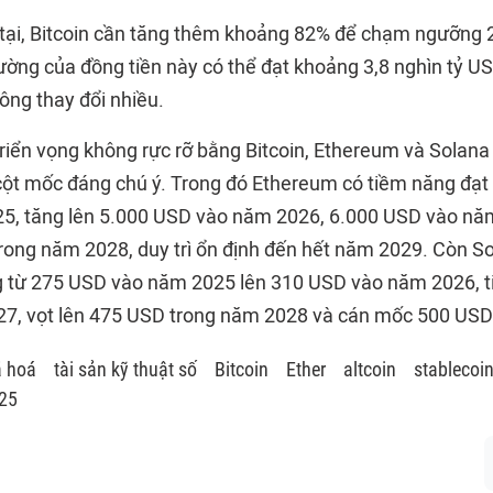
 tại, Bitcoin cần tăng thêm khoảng 82% để chạm ngưỡng 
rường của đồng tiền này có thể đạt khoảng 3,8 nghìn tỷ U
ông thay đổi nhiều.
 triển vọng không rực rỡ bằng Bitcoin, Ethereum và Solan
cột mốc đáng chú ý. Trong đó Ethereum có tiềm năng đạ
25, tăng lên 5.000 USD vào năm 2026, 6.000 USD vào nă
ong năm 2028, duy trì ổn định đến hết năm 2029. Còn Sol
g từ 275 USD vào năm 2025 lên 310 USD vào năm 2026, ti
7, vọt lên 475 USD trong năm 2028 và cán mốc 500 USD
ã hoá
tài sản kỹ thuật số
Bitcoin
Ether
altcoin
stablecoi
025