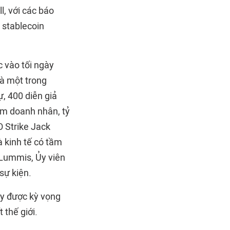
l, với các báo
 stablecoin
c vào tối ngày
là một trong
, 400 diễn giả
ồm doanh nhân, tỷ
 Strike Jack
à kinh tế có tầm
 Lummis, Ủy viên
sự kiện.
ày được kỳ vọng
 thế giới.