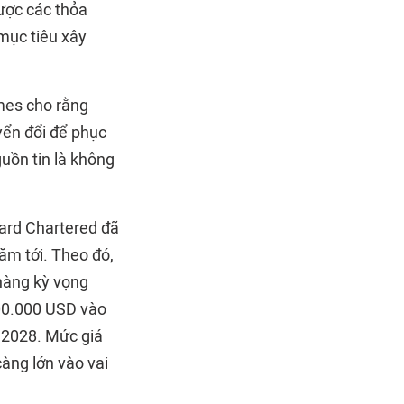
ược các thỏa
mục tiêu xây
imes cho rằng
yển đổi để phục
uồn tin là không
ard Chartered đã
ăm tới. Theo đó,
 hàng kỳ vọng
300.000 USD vào
 2028. Mức giá
àng lớn vào vai