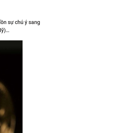
dồn sự chú ý sang
Mỹ)…