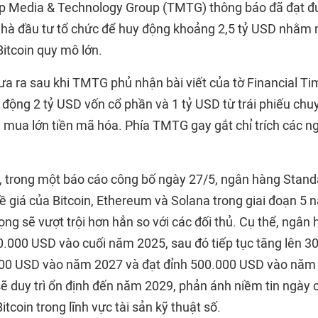
p Media & Technology Group (TMTG) thông báo đã đạt đ
hà đầu tư tổ chức để huy động khoảng 2,5 tỷ USD nhằm 
itcoin quy mô lớn.
ưa ra sau khi TMTG phủ nhận bài viết của tờ Financial T
 động 2 tỷ USD vốn cổ phần và 1 tỷ USD từ trái phiếu chu
 mua lớn tiền mã hóa. Phía TMTG gay gắt chỉ trích các ng
, trong một báo cáo công bố ngày 27/5, ngân hàng Stand
 giá của Bitcoin, Ethereum và Solana trong giai đoạn 5 n
ọng sẽ vượt trội hơn hẳn so với các đối thủ. Cụ thể, ngân
00.000 USD vào cuối năm 2025, sau đó tiếp tục tăng lên 
00 USD vào năm 2027 và đạt đỉnh 500.000 USD vào năm
ẽ duy trì ổn định đến năm 2029, phản ánh niềm tin ngày c
Bitcoin trong lĩnh vực tài sản kỹ thuật số.