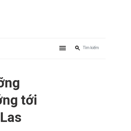
ưỡng
ng tới
 Las