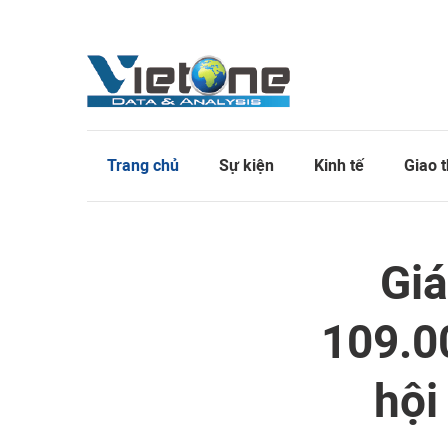
Trang chủ
Sự kiện
Kinh tế
Giao 
Giá
109.0
hội