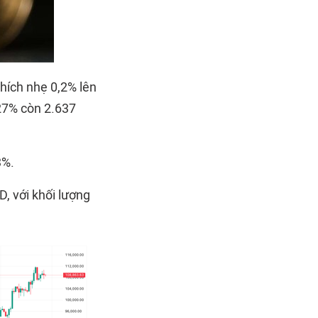
nhích nhẹ 0,2% lên
,27% còn 2.637
3%.
, với khối lượng