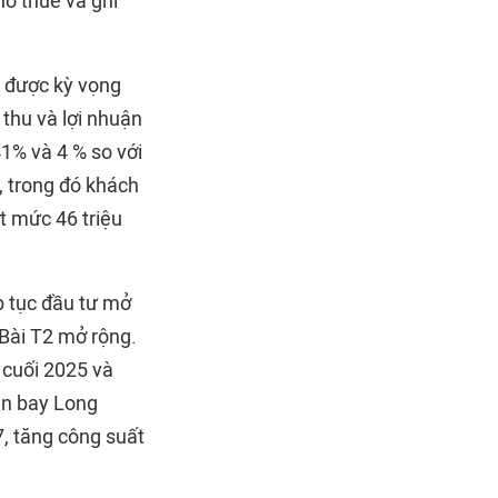
ho thuê và ghi
 được kỳ vọng
thu và lợi nhuận
41% và 4 % so với
, trong đó khách
t mức 46 triệu
p tục đầu tư mở
 Bài T2 mở rộng.
 cuối 2025 và
ân bay Long
, tăng công suất