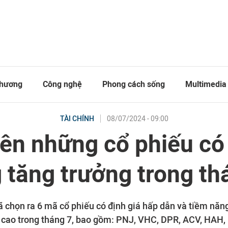
thương
Công nghệ
Phong cách sống
Multimedia
08/07/2024 - 09:00
TÀI CHÍNH
tên những cổ phiếu có
 tăng trưởng trong th
 chọn ra 6 mã cổ phiếu có định giá hấp dẫn và tiềm năng
 cao trong tháng 7, bao gồm: PNJ, VHC, DPR, ACV, HAH