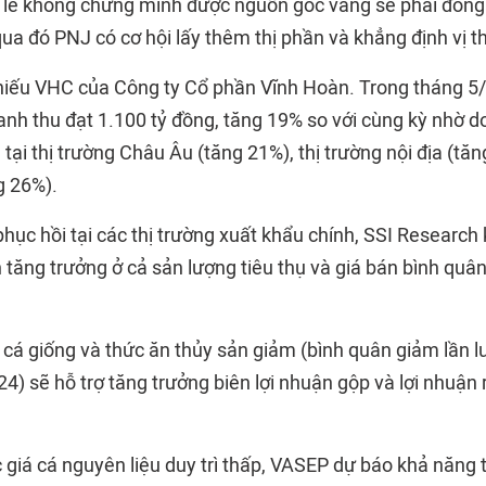
 lẻ không chứng minh được nguồn gốc vàng sẽ phải đóng
qua đó PNJ có cơ hội lấy thêm thị phần và khẳng định vị 
phiếu VHC của Công ty Cổ phần Vĩnh Hoàn. Trong tháng 5
anh thu đạt 1.100 tỷ đồng, tăng 19% so với cùng kỳ nhờ d
ại thị trường Châu Âu (tăng 21%), thị trường nội địa (tăn
g 26%).
hục hồi tại các thị trường xuất khẩu chính, SSI Research
tăng trưởng ở cả sản lượng tiêu thụ và giá bán bình quân
í cá giống và thức ăn thủy sản giảm (bình quân giảm lần 
4) sẽ hỗ trợ tăng trưởng biên lợi nhuận gộp và lợi nhuận
c giá cá nguyên liệu duy trì thấp, VASEP dự báo khả năng