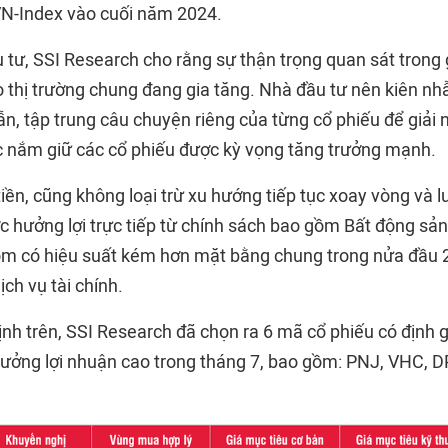
VN-Index vào cuối năm 2024.
 tư, SSI Research cho rằng sự thận trọng quan sát trong 
 ro thị trường chung đang gia tăng. Nhà đầu tư nên kiên n
ẫn, tập trung câu chuyện riêng của từng cổ phiếu để giải 
tục nắm giữ các cổ phiếu được kỳ vọng tăng trưởng mạnh.
iền, cũng không loại trừ xu hướng tiếp tục xoay vòng và 
hưởng lợi trực tiếp từ chính sách bao gồm Bất động sản,
m có hiệu suất kém hơn mặt bằng chung trong nửa đầu 
ch vụ tài chính.
nh trên, SSI Research đã chọn ra 6 mã cổ phiếu có định 
rưởng lợi nhuận cao trong tháng 7, bao gồm: PNJ, VHC, 