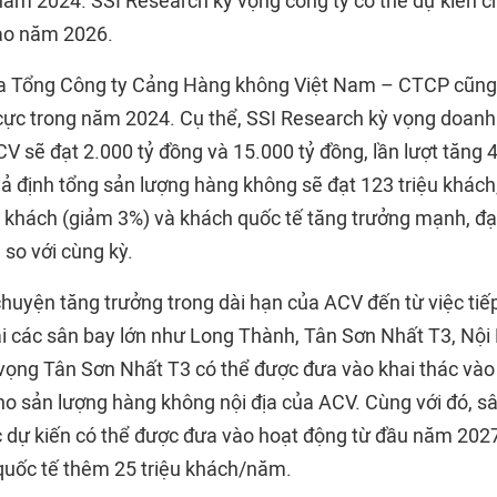
năm 2024. SSI Research kỳ vọng công ty có thể dự kiến c
ào năm 2026.
a Tổng Công ty Cảng Hàng không Việt Nam – CTCP cũng
 cực trong năm 2024. Cụ thể, SSI Research kỳ vọng doanh 
V sẽ đạt 2.000 tỷ đồng và 15.000 tỷ đồng, lần lượt tăng 
iả định tổng sản lượng hàng không sẽ đạt 123 triệu khách
ệu khách (giảm 3%) và khách quốc tế tăng trưởng mạnh, đạ
so với cùng kỳ.
chuyện tăng trưởng trong dài hạn của ACV đến từ việc tiế
ại các sân bay lớn như Long Thành, Tân Sơn Nhất T3, Nội
vọng Tân Sơn Nhất T3 có thể được đưa vào khai thác vào
ho sản lượng hàng không nội địa của ACV. Cùng với đó, s
dự kiến có thể được đưa vào hoạt động từ đầu năm 2027
quốc tế thêm 25 triệu khách/năm.