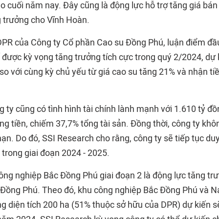
o cuối năm nay. Đây cũng là động lực hỗ trợ tăng giá bán
g trưởng cho Vĩnh Hoàn.
 DPR của Công ty Cổ phần Cao su Đồng Phú, luận điểm đầu
 được kỳ vọng tăng trưởng tích cực trong quý 2/2024, dự 
o với cùng kỳ chủ yếu từ giá cao su tăng 21% và nhận tiề
 ty cũng có tình hình tài chính lành mạnh với 1.610 tỷ đồ
g tiền, chiếm 37,7% tổng tài sản. Đồng thời, công ty khô
ạn. Do đó, SSI Research cho rằng, công ty sẽ tiếp tục duy
 trong giai đoạn 2024 - 2025.
công nghiệp Bắc Đồng Phú giai đoạn 2 là động lực tăng t
 Đồng Phú. Theo đó, khu công nghiệp Bắc Đồng Phú và 
ổng diện tích 200 ha (51% thuộc sở hữu của DPR) dự kiến 