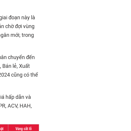
giai đoạn này là
hẫn chờ đợi vùng
ngân mới; trong
luân chuyển đến
 Bán lẻ, Xuất
2024 cũng có thể
giá hấp dẫn và
DPR, ACV, HAH,