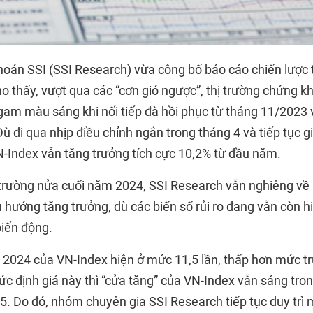
oán SSI (SSI Research) vừa công bố báo cáo chiến lược
ho thấy, vượt qua các “cơn gió ngược”, thị trường chứng 
am màu sáng khi nối tiếp đà hồi phục từ tháng 11/2023 v
ù đi qua nhịp điều chỉnh ngắn trong tháng 4 và tiếp tục 
VN-Index vẫn tăng trưởng tích cực 10,2% từ đầu năm.
ị trường nửa cuối năm 2024, SSI Research vẫn nghiêng về 
u hướng tăng trưởng, dù các biến số rủi ro đang vẫn còn h
biến động.
 2024 của VN-Index hiện ở mức 11,5 lần, thấp hơn mức t
mức định giá này thì “cửa tăng” của VN-Index vẫn sáng tr
. Do đó, nhóm chuyên gia SSI Research tiếp tục duy trì 