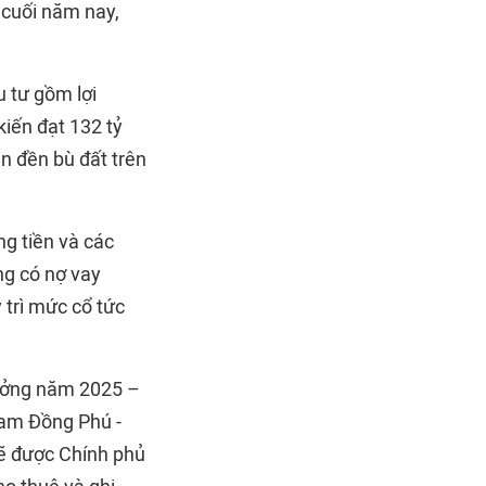
 cuối năm nay,
 tư gồm lợi
kiến đạt 132 tỷ
n đền bù đất trên
ng tiền và các
ng có nợ vay
 trì mức cổ tức
rưởng năm 2025 –
Nam Đồng Phú -
sẽ được Chính phủ