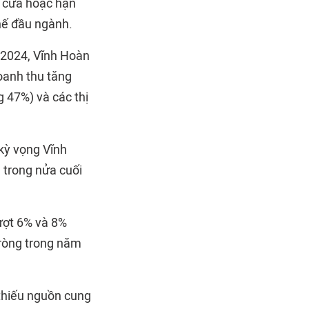
 cửa hoặc hạn
thế đầu ngành.
/2024, Vĩnh Hoàn
oanh thu tăng
g 47%) và các thị
 kỳ vọng Vĩnh
 trong nửa cuối
lượt 6% và 8%
 ròng trong năm
 thiếu nguồn cung