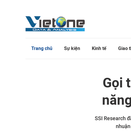
Trang chủ
Sự kiện
Kinh tế
Giao 
Gọi 
năng
SSI Research đã
nhuận