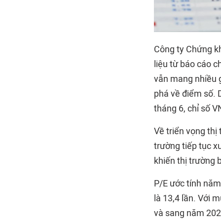
Công ty Chứng kh
liệu từ báo cáo c
vẫn mang nhiều g
phá về điểm số. D
tháng 6, chỉ số 
Về triển vọng th
trường tiếp tục x
khiến thị trường 
P/E ước tính năm
là 13,4 lần. Với 
và sang năm 2025