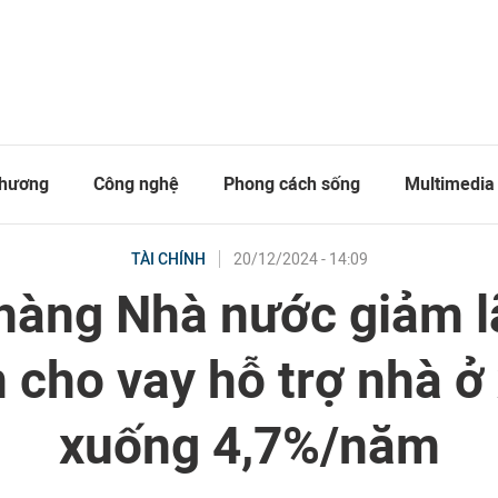
thương
Công nghệ
Phong cách sống
Multimedia
20/12/2024 - 14:09
TÀI CHÍNH
hàng Nhà nước giảm lã
 cho vay hỗ trợ nhà ở 
xuống 4,7%/năm