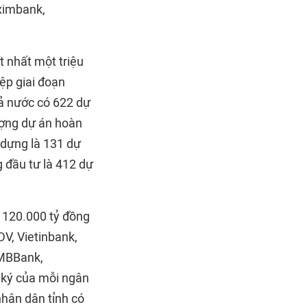
ximbank,
.
t nhất một triệu
ệp giai đoạn
cả nước có 622 dự
ượng dự án hoàn
 dựng là 131 dự
 đầu tư là 412 dự
g 120.000 tỷ đồng
V, Vietinbank,
 MBBank,
 ký của mỗi ngân
nhân dân tỉnh có