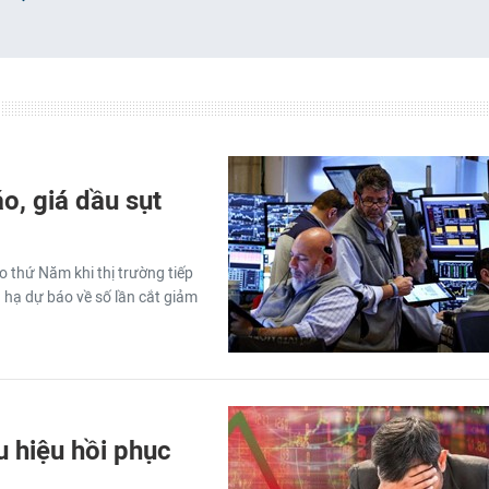
o, giá dầu sụt
 thứ Năm khi thị trường tiếp
 hạ dự báo về số lần cắt giảm
u hiệu hồi phục