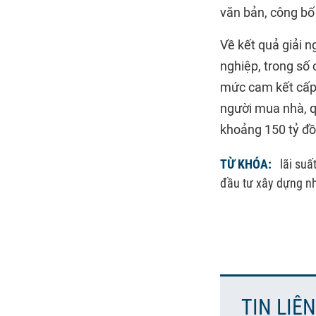
văn bản, công bố 
Về kết quả giải n
nghiệp, trong số 
mức cam kết cấp t
người mua nhà, q
khoảng 150 tỷ đồ
TỪ KHÓA:
lãi suấ
đầu tư xây dựng n
TIN LIÊ