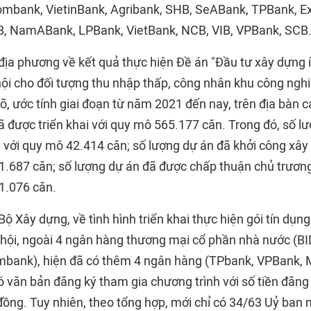
ombank, VietinBank, Agribank, SHB, SeABank, TPBank, E
 NamABank, LPBank, VietBank, NCB, VIB, VPBank, SCB
địa phương về kết quả thực hiện Đề án "Đầu tư xây dựng í
hội cho đối tượng thu nhập thấp, công nhân khu công nghi
rõ, ước tính giai đoạn từ năm 2021 đến nay, trên địa bàn 
ã được triển khai với quy mô 565.177 căn. Trong đó, số l
n với quy mô 42.414 căn; số lượng dự án đã khởi công xây
1.687 căn; số lượng dự án đã được chấp thuận chủ trương
1.076 căn.
Bộ Xây dựng, về tình hình triển khai thực hiện gói tín dụn
 hội, ngoài 4 ngân hàng thương mại cổ phần nhà nước (BID
ombank), hiện đã có thêm 4 ngân hàng (TPbank, VPBank,
văn bản đăng ký tham gia chương trình với số tiền đăng
đồng. Tuy nhiên, theo tổng hợp, mới chỉ có 34/63 Uỷ ban 