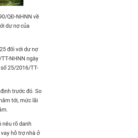
2690/QĐ-NHNN về
ới dư nợ của
5 đối với dư nợ
13/TT-NHNN ngày
 số 25/2016/TT-
 định trước đó. So
năm tới, mức lãi
răm.
 nêu rõ danh
vay hỗ trợ nhà ở