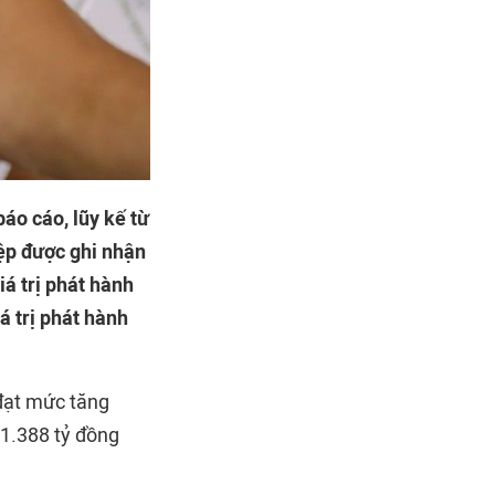
áo cáo, lũy kế từ
iệp được ghi nhận
á trị phát hành
á trị phát hành
đạt mức tăng
81.388 tỷ đồng