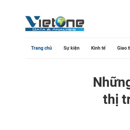
Trang chủ
Sự kiện
Kinh tế
Giao 
Những
thị 