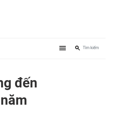
ng đến
g năm