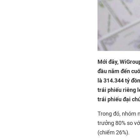
Mới đây, WiGroup
đầu năm đến cuối
là 314.344 tỷ đồ
trái phiếu riêng 
trái phiếu đại c
Trong đó, nhóm n
trưởng 80% so vớ
(chiếm 26%).