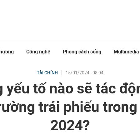
thương
Công nghệ
Phong cách sống
Multimedia
15/01/2024 - 08:04
TÀI CHÍNH
 yếu tố nào sẽ tác độ
trường trái phiếu tron
2024?