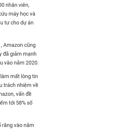
00 nhân viên,
 cứu máy học và
ầu tư cho dự án
i , Amazon cũng
ày đã giảm mạnh
iệu vào năm 2020.
làm mất lòng tin
ịu trách nhiệm về
Amazon, vấn đề
iếm tới 58% số
ố rằng vào năm