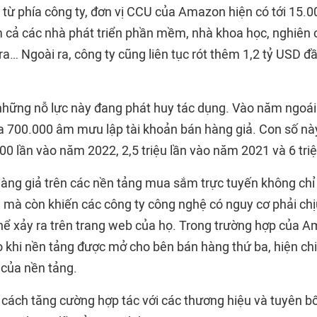
 từ phía công ty, đơn vị CCU của Amazon hiện có tới 15.0
 cả các nhà phát triển phần mềm, nhà khoa học, nghiên
ra… Ngoài ra, công ty cũng liên tục rót thêm 1,2 tỷ USD đ
 những nỗ lực này đang phát huy tác dụng. Vào năm ngoá
ra 700.000 âm mưu lập tài khoản bán hàng giả. Con số n
00 lần vào năm 2022, 2,5 triệu lần vào năm 2021 và 6 tr
hàng giả trên các nền tảng mua sắm trực tuyến không chỉ 
g mà còn khiến các công ty công nghệ có nguy cơ phải ch
thể xảy ra trên trang web của họ. Trong trường hợp của 
ro khi nền tảng được mở cho bên bán hàng thứ ba, hiện ch
của nền tảng.
ách tăng cường hợp tác với các thương hiệu và tuyên b