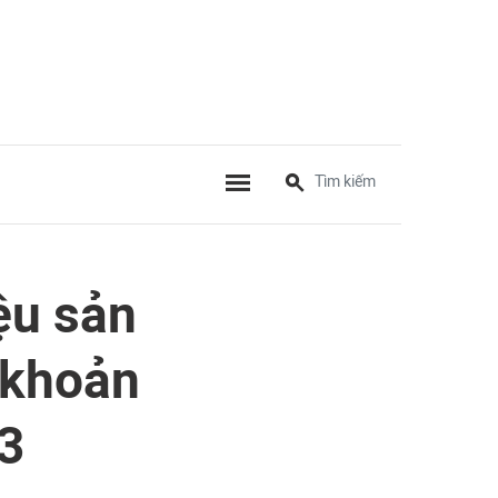
ệu sản
 khoản
3