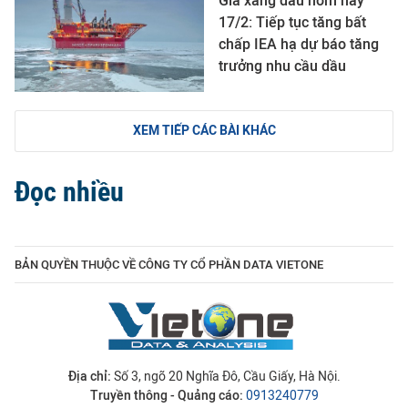
Giá xăng dầu hôm nay
17/2: Tiếp tục tăng bất
chấp IEA hạ dự báo tăng
trưởng nhu cầu dầu
XEM TIẾP CÁC BÀI KHÁC
Đọc nhiều
BẢN QUYỀN THUỘC VỀ CÔNG TY CỔ PHẦN DATA VIETONE
Địa chỉ:
Số 3, ngõ 20 Nghĩa Đô, Cầu Giấy, Hà Nội.
Truyền thông - Quảng cáo:
0913240779