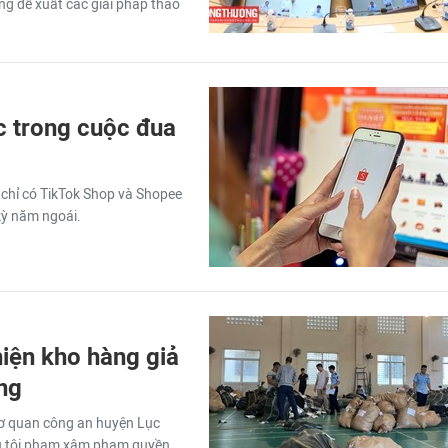
ng đề xuất các giải pháp tháo
ợc trong cuộc đua
chỉ có TikTok Shop và Shopee
kỳ năm ngoái.
hiện kho hàng giả
ang
cơ quan công an huyện Lục
iệu tội phạm xâm phạm quyền