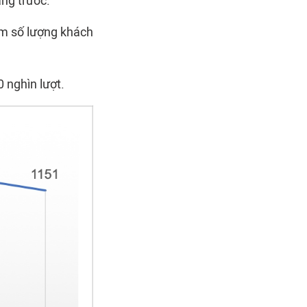
áng trước.
iảm số lượng khách
 nghìn lượt.