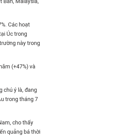
t Bản, Malaysia,
27%. Các hoạt
tại Úc trong
trường này trong
u năm (+47%) và
g chú ý là, đang
Âu trong tháng 7
 Nam, cho thấy
iến quảng bá thời