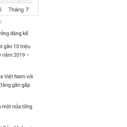
)
ưởng đáng kể.
t gần 10 triệu
kỳ năm 2019 –
ủa Việt Nam với
 (tăng gần gấp
n một nửa tổng