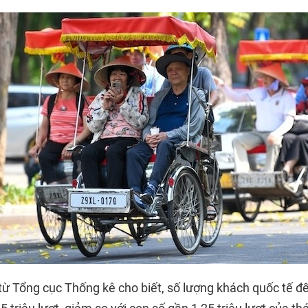
 từ Tổng cục Thống kê cho biết, số lượng
khách quốc tế
đế