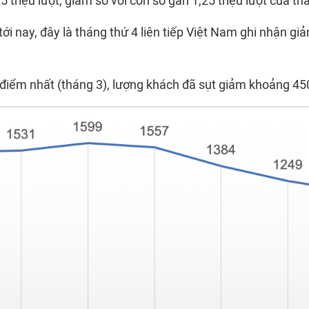
5 triệu lượt, giảm so với con số gần 1,25 triệu lượt của th
ới nay, đây là tháng thứ 4 liên tiếp Việt Nam ghi nhận g
 điểm nhất (tháng 3), lượng khách đã sụt giảm khoảng 450