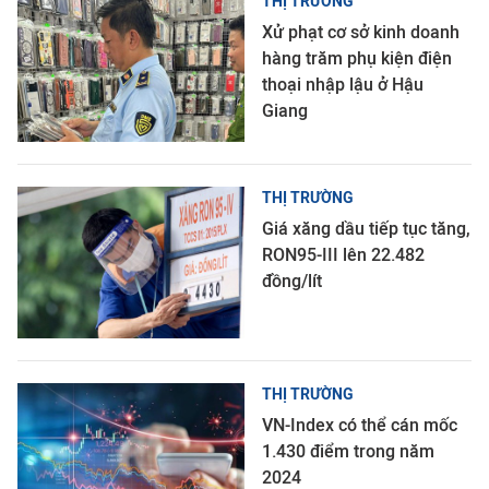
THỊ TRƯỜNG
Xử phạt cơ sở kinh doanh
hàng trăm phụ kiện điện
thoại nhập lậu ở Hậu
Giang
THỊ TRƯỜNG
Giá xăng dầu tiếp tục tăng,
RON95-III lên 22.482
đồng/lít
THỊ TRƯỜNG
VN-Index có thể cán mốc
1.430 điểm trong năm
2024