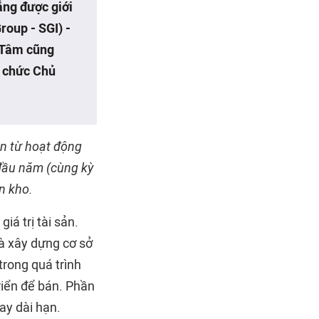
ẵng được giới
roup - SGI) -
 Tâm cũng
ữ chức Chủ
ần từ hoạt động
đầu năm (cùng kỳ
n kho.
á trị tài sản.
và xây dựng cơ sở
 trong quá trình
riển để bán. Phần
ay dài hạn.