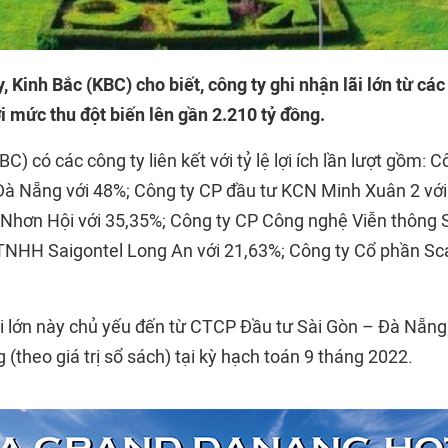
 Kinh Bắc (KBC) cho biết, công ty ghi nhận lãi lớn từ các 
i mức thu đột biến lên gần 2.210 tỷ đồng.
BC) có các công ty liên kết với tỷ lệ lợi ích lần lượt gồm: 
 Đà Nẵng với 48%; Công ty CP đầu tư KCN Minh Xuân 2 với
 Nhơn Hội với 35,35%; Công ty CP Công nghệ Viễn thông S
TNHH Saigontel Long An với 21,63%; Công ty Cổ phần Sc
ãi lớn này chủ yếu đến từ CTCP Đầu tư Sài Gòn – Đà Nẵng 
 (theo giá trị sổ sách) tại kỳ hạch toán 9 tháng 2022.