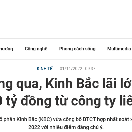
thương
Công nghệ
Phong cách sống
Multimedia
01/11/2022 - 09:37
KINH TẾ
ng qua, Kinh Bắc lãi l
 tỷ đồng từ công ty li
ổ phần Kinh Bắc (KBC) vừa công bố BTCT hợp nhất soát 
2022 với nhiều điểm đáng chú ý.