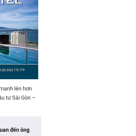
g mạnh lên hơn
ầu tư Sài Gòn –
quan đến ông