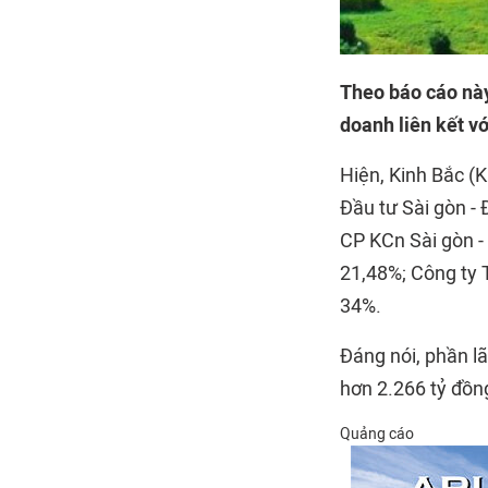
Theo báo cáo này,
doanh liên kết vớ
Hiện, Kinh Bắc (K
Đầu tư Sài gòn -
CP KCn Sài gòn -
21,48%; Công ty 
34%.
Đáng nói, phần l
hơn 2.266 tỷ đồng
Quảng cáo