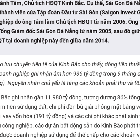
ành Tâm, Chủ tịch HĐQT Kinh Bắc. Cụ thể, Sài Gòn Đà N
 thành viên của Tập đoàn Đầu tư Sài Gòn (Saigon Invest G
ghiệp do ông Tâm làm Chủ tịch HĐQT từ năm 2006. Ông
 Tổng Giám đốc Sài Gòn Đà Nẵng từ năm 2005, sau đó gi
QT tại doanh nghiệp này đến giữa năm 2014.
o lưu chuyển tiền tệ của Kinh Bắc cho thấy, dòng tiền thu
oanh nghiệp ghi nhận âm hơn 936 tỷ đồng trong 9 tháng 
g). Nguyên nhân chủ yếu là tăng các khoản phải thu và tồ
Bắc ghi nhận gần 11.980 tỷ đồng, tương đương 36% tổng gi
ồm tiền sử dụng đất, chi phí đền bù giải phóng mặt bằng 
lãi vay vốn hóa (191 tỷ đồng) và các chi phí khác phát sinh
u công nghiệp, các dự án bất động sản do Kinh Bắc phát t
 được doanh nghiệp sử dụng để thế chấp cho các khoản v