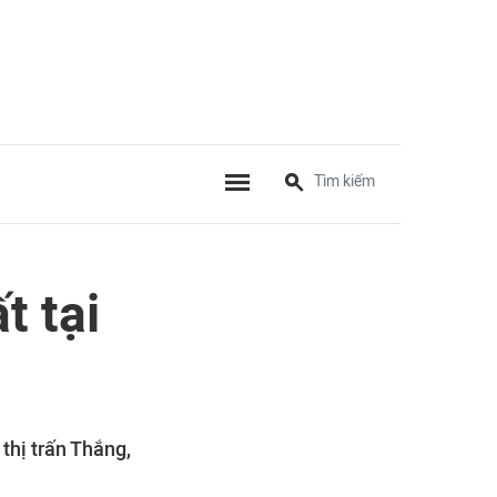
t tại
 thị trấn Thắng,