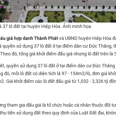
á 37 lô đất tại huyện Hiệp Hòa. Ảnh minh họa
Đấu giá hợp danh Thành Phát
và UBND huyện Hiệp Hòa đa
á quyền sử dụng 37 lô đất ở tại điểm dân cư Đức Thắng, t
heo đó, tổng giá khởi điểm đấu giá nhưng lô đất trên là 
ết, quyền sử dụng 37 lô đất ở tại điểm dân cư Đức Thắng 
g đó, mỗi lô đất có diện tích là 97 - 154m2/lô, đơn giá khở
2. Giá khởi điểm các lô đất đấu giá từ 1,032 - 3,326 tỷ đồ
ượng tham gia đấu giá là tổ chức hoặc cá nhân thuộc đối 
thu tiền sử dụng đất theo quy định của Luật Đất đai, khô