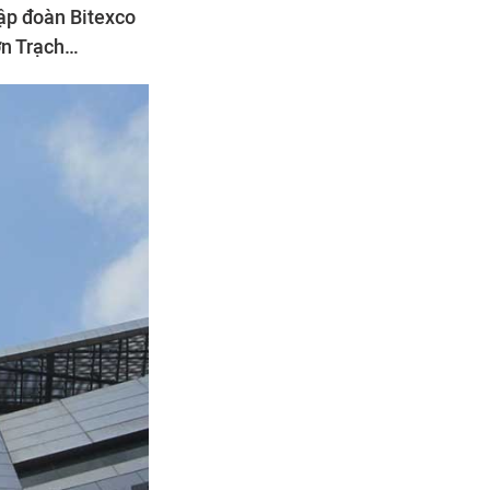
ập đoàn Bitexco
ơn Trạch…