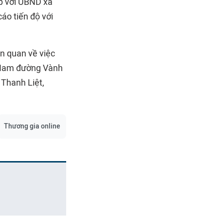
p với UBND xã
áo tiến độ với
n quan về việc
ị Nam đường Vành
 Thanh Liệt,
Thương gia online