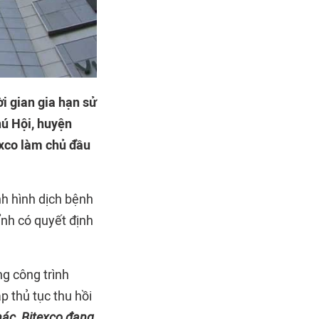
i gian gia hạn sử
hú Hội, huyện
exco làm chủ đầu
nh hình dịch bệnh
ỉnh có quyết định
g công trình
p thủ tục thu hồi
hác, Bitexco đang