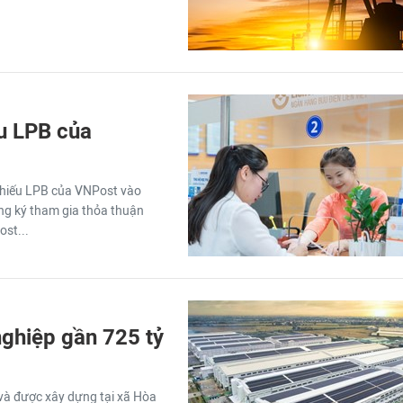
u LPB của
 phiếu LPB của VNPost vào
ng ký tham gia thỏa thuận
ost...
ghiệp gần 725 tỷ
và được xây dựng tại xã Hòa