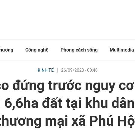
thương
Công nghệ
Phong cách sống
Multimedia
26/09/2023 - 00:46
KINH TẾ
co đứng trước nguy cơ 
 6,6ha đất tại khu dâ
thương mại xã Phú Hộ