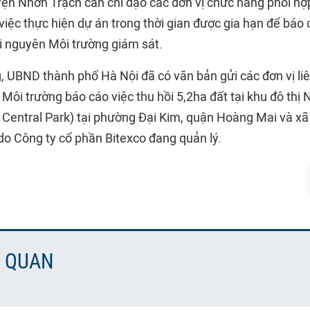
ện Nhơn Trạch cần chỉ đạo các đơn vị chức năng phối hợ
việc thực hiện dự án trong thời gian được gia hạn để báo c
i nguyên Môi trường giám sát.
, UBND thành phố Hà Nội đã có văn bản gửi các đơn vị liê
 Môi trường báo cáo việc thu hồi 5,2ha đất tại khu đô th
 Central Park) tại phường Đại Kim, quận Hoàng Mai và xã
do Công ty cổ phần Bitexco đang quản lý.
N QUAN