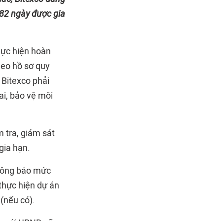
482 ngày được gia
hực hiện hoàn
eo hồ sơ quy
 Bitexco phải
ai, bảo vệ môi
 tra, giám sát
gia hạn.
thông báo mức
 thực hiện dự án
(nếu có).