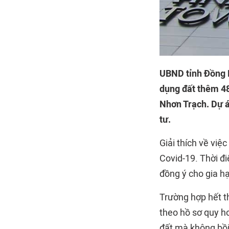
UBND tỉnh Đồng N
dụng đất thêm 48
Nhơn Trạch. Dự á
tư.
Giải thích về việ
Covid-19. Thời đi
đồng ý cho gia h
Trường hợp hết t
theo hồ sơ quy h
đất mà không bồi 