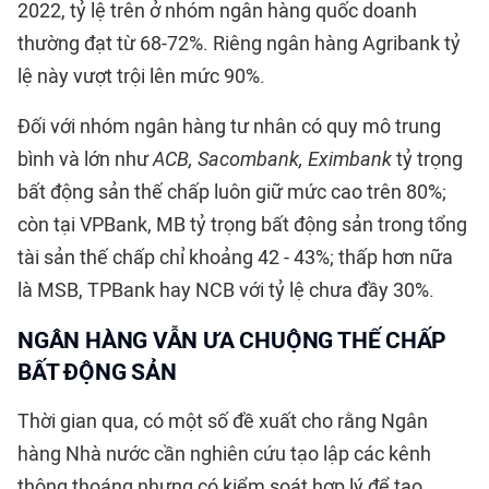
2022, tỷ lệ trên ở nhóm ngân hàng quốc doanh
thường đạt từ 68-72%. Riêng ngân hàng Agribank tỷ
lệ này vượt trội lên mức 90%.
Đối với nhóm ngân hàng tư nhân có quy mô trung
bình và lớn như
ACB, Sacombank, Eximbank
tỷ trọng
bất động sản thế chấp luôn giữ mức cao trên 80%;
còn tại VPBank, MB tỷ trọng bất động sản trong tổng
tài sản thế chấp chỉ khoảng 42 - 43%; thấp hơn nữa
là MSB, TPBank hay NCB với tỷ lệ chưa đầy 30%.
NGÂN HÀNG VẪN ƯA CHUỘNG THẾ CHẤP
BẤT ĐỘNG SẢN
Thời gian qua, có một số đề xuất cho rằng Ngân
hàng Nhà nước cần nghiên cứu tạo lập các kênh
thông thoáng nhưng có kiểm soát hợp lý để tạo