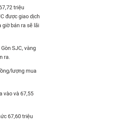
67,72 triệu
JC được giao dịch
giờ bán ra sẽ lãi
i Gòn SJC, vàng
n ra.
 đồng/lượng mua
a vào và 67,55
c 67,60 triệu