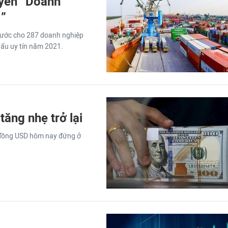
uyển “Doanh
1”
 nước cho 287 doanh nghiệp
ẩu uy tín năm 2021.
ăng nhẹ trở lại
g đồng USD hôm nay đứng ở