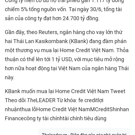
Công ty hiện có dư nợ trái phiếu gần 1.117 tỷ đồng
chiếm 5% tổng nguồn vốn. Tại ngày 30/6, tổng tài
sản của công ty đạt hơn 24.700 tỷ đồng.
Gần đây, theo Reuters, ngân hàng cho vay lớn thứ
hai Thái Lan Kasikornbank (KBank) đang đàm phán
một thương vụ mua lại Home Credit Việt Nam. Thỏa
thuận có thể lên tới 1 tỷ USD, với mục tiêu mở rộng
hơn nữa hoạt động tại Việt Nam của ngân hàng Thái
này.
KBank muốn mua lại Home Credit Việt Nam Tweet
Theo dõi
The
LEADER Từ khóa: fe creditlợi
nhuậnthua lỗHome Credit Việt NamMCreditShinhan
Financecông ty tài chínhtài chính tiêu dùng