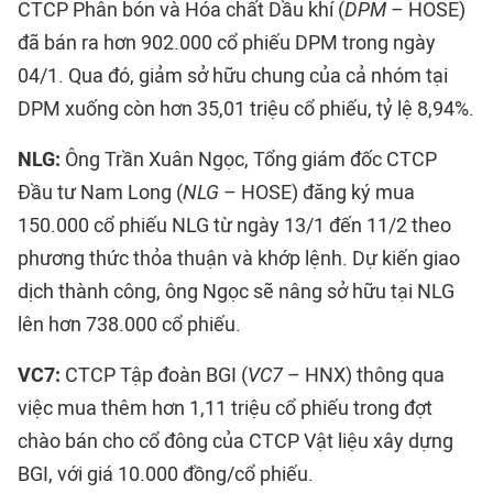
CTCP Phân bón và Hóa chất Dầu khí (
DPM
– HOSE)
đã bán ra hơn 902.000 cổ phiếu DPM trong ngày
04/1. Qua đó, giảm sở hữu chung của cả nhóm tại
DPM xuống còn hơn 35,01 triệu cổ phiếu, tỷ lệ 8,94%.
NLG:
Ông Trần Xuân Ngọc, Tổng giám đốc CTCP
Đầu tư Nam Long (
NLG
– HOSE) đăng ký mua
150.000 cổ phiếu NLG từ ngày 13/1 đến 11/2 theo
phương thức thỏa thuận và khớp lệnh. Dự kiến giao
dịch thành công, ông Ngọc sẽ nâng sở hữu tại NLG
lên hơn 738.000 cổ phiếu.
VC7:
CTCP Tập đoàn BGI (
VC7
– HNX) thông qua
việc mua thêm hơn 1,11 triệu cổ phiếu trong đợt
chào bán cho cổ đông của CTCP Vật liệu xây dựng
BGI, với giá 10.000 đồng/cổ phiếu.