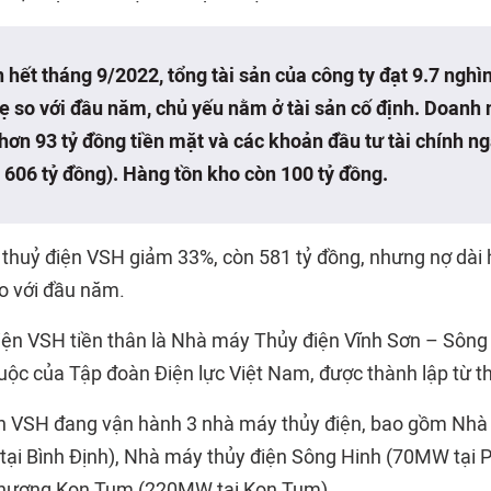
 hết tháng 9/2022, tổng tài sản của công ty đạt 9.7 nghìn
ẹ so với đầu năm, chủ yếu nằm ở tài sản cố định. Doanh
hơn 93 tỷ đồng tiền mặt và các khoản đầu tư tài chính n
 606 tỷ đồng). Hàng tồn kho còn 100 tỷ đồng.
thuỷ điện VSH giảm 33%, còn 581 tỷ đồng, nhưng nợ dài 
o với đầu năm.
điện VSH tiền thân là Nhà máy Thủy điện Vĩnh Sơn – Sông 
uộc của Tập đoàn Điện lực Việt Nam, được thành lập từ 
iện VSH đang vận hành 3 nhà máy thủy điện, bao gồm Nhà
ại Bình Định), Nhà máy thủy điện Sông Hinh (70MW tại P
hượng Kon Tum (220MW tại Kon Tum).