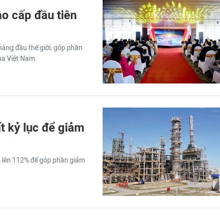
o cấp đầu tiên
àng đầu thế giới, góp phần
của Việt Nam.
t kỷ lục để giảm
 lên 112% để góp phần giảm