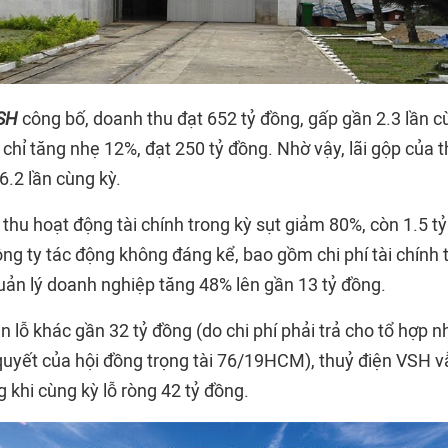
VSH
công bố, doanh thu đạt 652 tỷ đồng, gấp gần 2.3 lần c
chỉ tăng nhẹ 12%, đạt 250 tỷ đồng. Nhờ vậy, lãi gộp của 
6.2 lần cùng kỳ.
 thu hoạt động tài chính trong kỳ sụt giảm 80%, còn 1.5 
ông ty tác động không đáng kể, bao gồm chi phí tài chính
quản lý doanh nghiệp tăng 48% lên gần 13 tỷ đồng.
 lỗ khác gần 32 tỷ đồng (do chi phí phải trả cho tổ hợp 
uyết của hội đồng trọng tài 76/19HCM), thuỷ điện VSH vẫ
g khi cùng kỳ lỗ ròng 42 tỷ đồng.