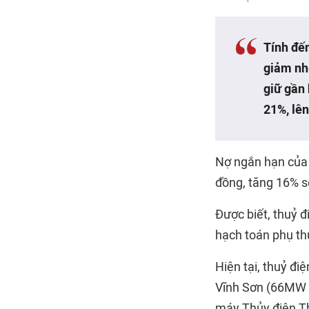
Tính đến
giảm nh
giữ gần 
21%, lên
Nợ ngắn hạn của 
đồng, tăng 16% s
Được biết, thuỷ 
hạch toán phụ th
Hiện tại, thuỷ đ
Vĩnh Sơn (66MW t
máy Thủy điện T