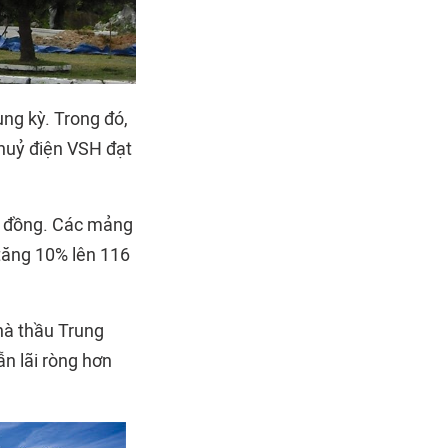
ùng kỳ. Trong đó,
thuỷ điện VSH đạt
tỷ đồng. Các mảng
 tăng 10% lên 116
nhà thầu Trung
n lãi ròng hơn