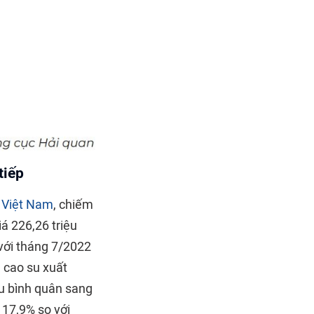
tiếp
a
Việt Nam
, chiếm
iá 226,26 triệu
 với tháng 7/2022
g cao su xuất
ẩu bình quân sang
17,9% so với