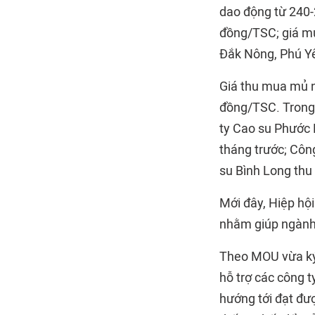
dao động từ 240
đồng/TSC; giá mủ
Đắk Nông, Phú Y
Giá thu mua mủ n
đồng/TSC. Trong
ty Cao su Phước 
tháng trước; Côn
su Bình Long th
Mới đây, Hiệp hội
nhằm giúp ngành 
Theo MOU vừa ký
hỗ trợ các công t
hướng tới đạt đượ