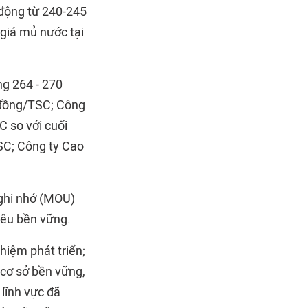
động từ 240-245
giá mủ nước tại
ng 264 - 270
 đồng/TSC; Công
 so với cuối
SC; Công ty Cao
 ghi nhớ (MOU)
êu bền vững.
ghiệm phát triển;
cơ sở bền vững,
ĩnh vực đã