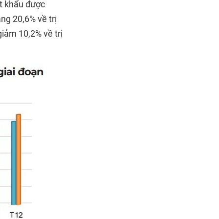
ất khẩu được
ăng 20,6% về trị
iảm 10,2% về trị