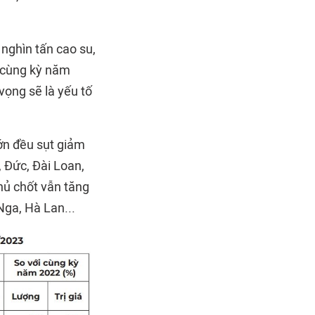
nghìn tấn cao su,
i cùng kỳ năm
vọng sẽ là yếu tố
ớn đều sụt giảm
, Đức, Đài Loan,
hủ chốt vẫn tăng
Nga, Hà Lan...