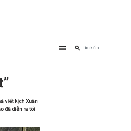
t”
hà viết kịch Xuân
 đã diễn ra tối