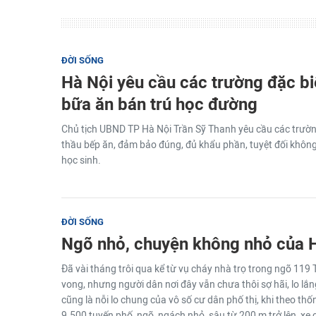
ĐỜI SỐNG
Hà Nội yêu cầu các trường đặc b
bữa ăn bán trú học đường
Chủ tịch UBND TP Hà Nội Trần Sỹ Thanh yêu cầu các trường
thầu bếp ăn, đảm bảo đúng, đủ khẩu phần, tuyệt đối không
học sinh.
ĐỜI SỐNG
Ngõ nhỏ, chuyện không nhỏ của H
Đã vài tháng trôi qua kể từ vụ cháy nhà trọ trong ngõ 119 
vong, nhưng người dân nơi đây vẫn chưa thôi sợ hãi, lo lắ
cũng là nỗi lo chung của vô số cư dân phố thị, khi theo thố
9.500 tuyến phố, ngõ, ngách nhỏ, sâu từ 200 m trở lên, xe