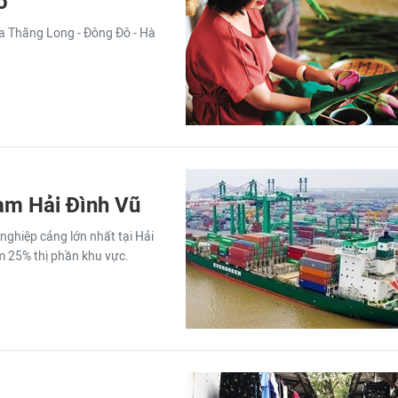
ồ
của Thăng Long - Đông Đô - Hà
am Hải Đình Vũ
ghiệp cảng lớn nhất tại Hải
m 25% thị phần khu vực.