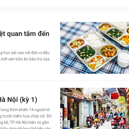
iệt quan tâm đến
 học sát sao với đơn vị đấu
 bớt xén bữa ăn bán trú của
à Nội (kỳ 1)
Trung Kính khiến 14 người tử
ng trước hiểm họa cháy nổ. Đó
ng kê, TP Hà Nội hiện có gần
 chữa cháy không thể tiếp cận.