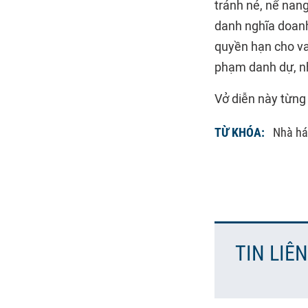
tránh né, nể nang
danh nghĩa doanh
quyền hạn cho vay
phạm danh dự, n
Vở diễn này từn
TỪ KHÓA:
Nhà há
TIN LIÊ