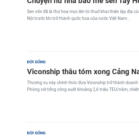
Chuyện nữ nhà báo mê sen Tây H
Sen vốn đã là thứ hoa mọc lên từ thuở khai thiên lập địa 
Nội trước khi trở thành quốc hoa của nước Việt Nam...
ĐỜI SỐNG
Viconship thâu tóm xong Cảng N
Thương vụ này chính thức đưa Viconship trở thành doanh n
Phòng với tổng công suất khoảng 2,6 triệu TEU/năm, chiế
ĐỜI SỐNG