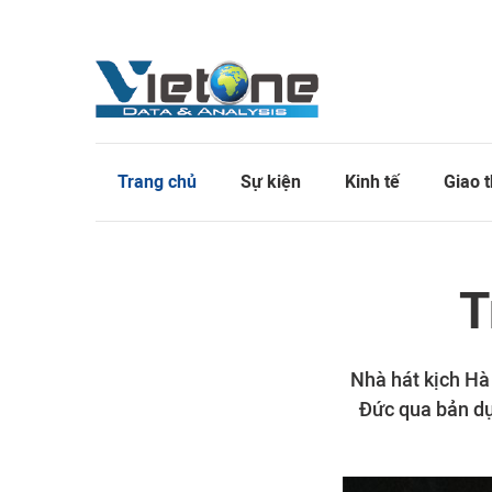
Trang chủ
Sự kiện
Kinh tế
Giao 
T
Nhà hát kịch Hà 
Đức qua bản dự