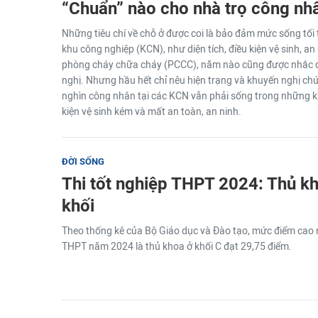
“Chuẩn” nào cho nhà trọ công nh
Những tiêu chí về chỗ ở được coi là bảo đảm mức sống tối 
khu công nghiệp (KCN), như diện tích, điều kiện vệ sinh, an 
phòng cháy chữa cháy (PCCC), năm nào cũng được nhắc đế
nghị. Nhưng hầu hết chỉ nêu hiện trạng và khuyến nghị ch
nghìn công nhân tại các KCN vẫn phải sống trong những khu
kiện vệ sinh kém và mất an toàn, an ninh.
ĐỜI SỐNG
Thi tốt nghiệp THPT 2024: Thủ k
khối
Theo thống kê của Bộ Giáo dục và Đào tạo, mức điểm cao n
THPT năm 2024 là thủ khoa ở khối C đạt 29,75 điểm.