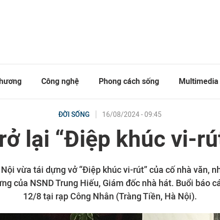
thương
Công nghệ
Phong cách sống
Multimedia
16/08/2024 - 09:45
ĐỜI SỐNG
rở lại “Điệp khúc vi-rú
Nội vừa tái dựng vở “Điệp khúc vi-rút” của cố nhà văn, n
ng của NSND Trung Hiếu, Giám đốc nhà hát. Buổi báo cáo
12/8 tại rạp Công Nhân (Tràng Tiền, Hà Nội).