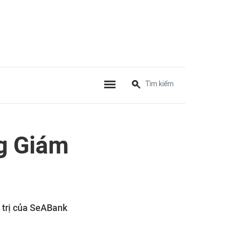
g Giám
 trị của SeABank