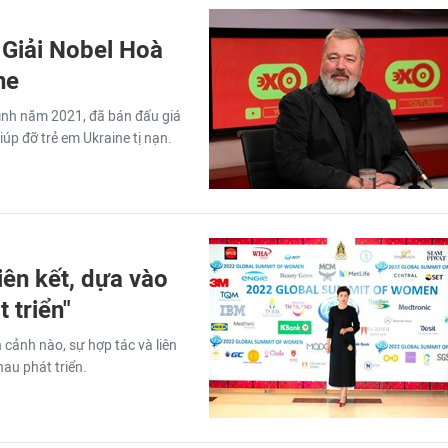
Giải Nobel Hoà
ne
ình năm 2021, đã bán đấu giá
úp đỡ trẻ em Ukraine tị nạn.
ên kết, dựa vào
 triển"
ảnh nào, sự hợp tác và liên
au phát triển.