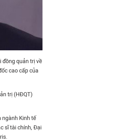
đồng quản trị về
đốc cao cấp của
ản trị (HĐQT)
n ngành Kinh tế
sĩ tài chính, Đại
ris.