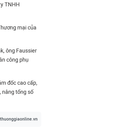
 ty TNHH
 Thương mại của
k, ông Faussier
hân công phụ
ám đốc cao cấp,
, nâng tổng số
/thuonggiaonline.vn