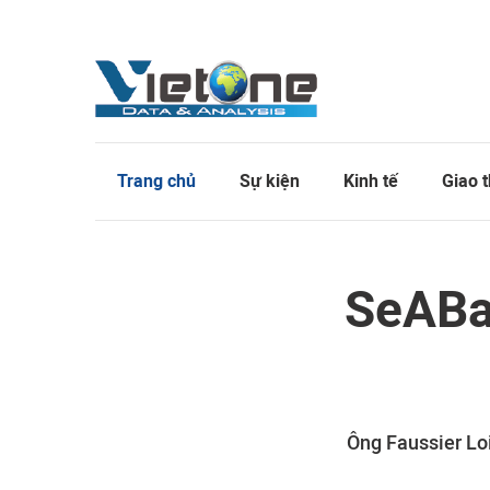
Trang chủ
Sự kiện
Kinh tế
Giao 
SeABa
Ông Faussier Lo