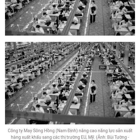
Công ty May Sông Hồng (Nam Định) nâng cao năng lực sản xuất
hàng xuất khẩu sang các thị trường EU, Mỹ. (Ảnh: Bùi Tường -