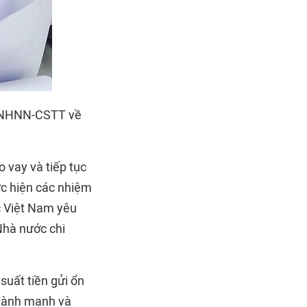
4/NHNN-CSTT về
 vay và tiếp tục
ực hiện các nhiệm
 Việt Nam yêu
Nhà nước chi
suất tiền gửi ổn
 lành mạnh và