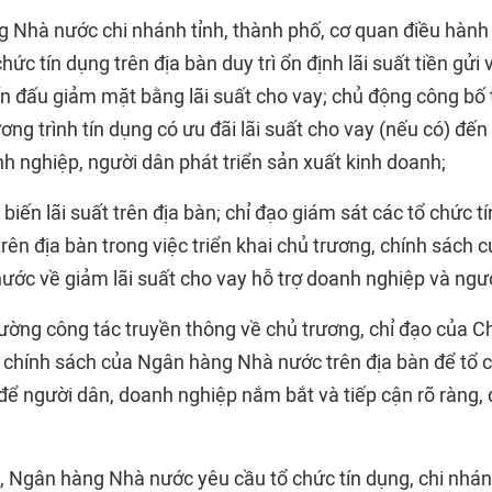
g Nhà nước chi nhánh tỉnh, thành phố, cơ quan điều hành
chức tín dụng trên địa bàn duy trì ổn định lãi suất tiền gửi 
n đấu giảm mặt bằng lãi suất cho vay; chủ động công bố t
ơng trình tín dụng có ưu đãi lãi suất cho vay (nếu có) đế
h nghiệp, người dân phát triển sản xuất kinh doanh;
 biến lãi suất trên địa bàn; chỉ đạo giám sát các tổ chức t
trên địa bàn trong việc triển khai chủ trương, chính sách 
ớc về giảm lãi suất cho vay hỗ trợ doanh nghiệp và ngườ
cường công tác truyền thông về chủ trương, chỉ đạo của C
 chính sách của Ngân hàng Nhà nước trên địa bàn để tổ c
 để người dân, doanh nghiệp nắm bắt và tiếp cận rõ ràng,
n, Ngân hàng Nhà nước yêu cầu tổ chức tín dụng, chi nhá