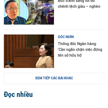
Bức tranh sáng tối do
chênh lệch giàu – nghèo
GÓC NHÌN
Thống đốc Ngân hàng:
'Cần ngăn chặn việc đứng
tên sở hữu hộ'
XEM TIẾP CÁC BÀI KHÁC
Đọc nhiều