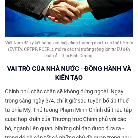
Việt Nam đã ký kết hàng loạt hiệp định thương mại tự do thế hệ mới
(EVFTA, CPTPP, RCEP…), mở ra các thị trường rộng lớn từ EU đến
châu Á - Thái Bình Dương.
VAI TRÒ CỦA NHÀ NƯỚC - ĐỒNG HÀNH VÀ
KIẾN TẠO
Chính phủ chắc chắn sẽ không đứng ngoài. Ngay
trong sáng ngày 3/4, chỉ ít giờ sau tuyên bố áp thuế
từ phía Mỹ, Thủ tướng Phạm Minh Chính đã triệu tập
cuộc họp khẩn của Thường trực Chính phủ với các
bộ, ngành liên quan. Những chỉ đạo được đưa ra -
trong đó đề cập tất cả những chủ đề quan trọng như