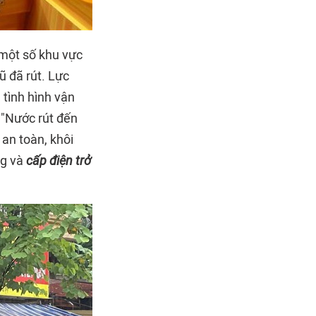
 một số khu vực
 đã rút. Lực
 tình hình vận
 "Nước rút đến
 an toàn, khôi
ng và
cấp điện trở