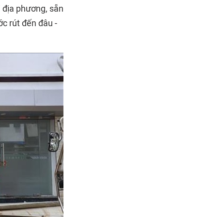
i địa phương, sẵn
c rút đến đâu -