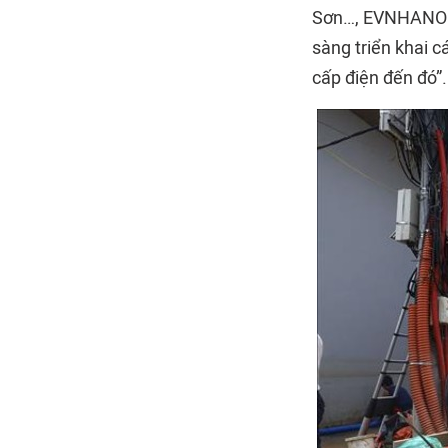
Sơn…, EVNHANOI t
sàng triển khai c
cấp điện đến đó”.