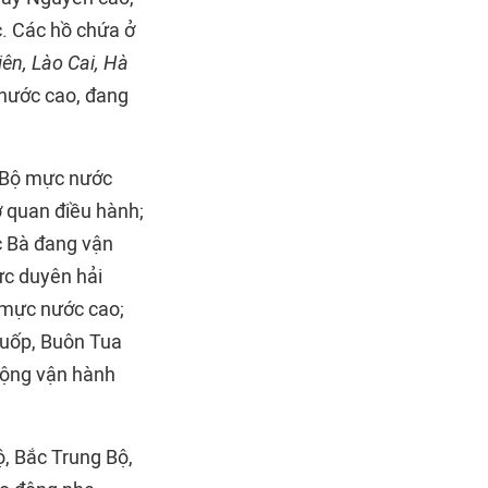
. Các hồ chứa ở
iên, Lào Cai, Hà
nước cao, đang
g Bộ mực nước
ơ quan điều hành;
c Bà đang vận
ực duyên hải
 mực nước cao;
Kuốp, Buôn Tua
động vận hành
ộ, Bắc Trung Bộ,