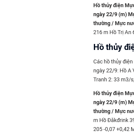
Hồ thủy điện
Mực
ngày 22/9 (m)
Mự
thường / Mực nướ
216 m Hồ Trị An 
Hồ thủy đi
Các hồ thủy điẹ
ngày 22/9: Hồ A 
Tranh 2: 33 m3/s
Hồ thủy điện
Mực
ngày 22/9 (m)
Mự
thường / Mực nướ
m Hồ Đăkđrink 39
205 -0,07 +0,42 