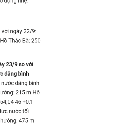
o động nhẹ.
 với ngày 22/9:
 Hồ Thác Bà: 250
y 23/9 so với
c dâng bình
 nước dâng bình
hường: 215 m Hồ
54,04 46 +0,1
Mực nước tối
 thường: 475 m