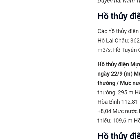
Duyên hải Nam T
Hồ thủy đi
Các hồ thủy điện 
Hồ Lai Châu: 362
m3/s; Hồ Tuyên 
Hồ thủy điện
Mực
ngày 22/9 (m)
Mự
thường / Mực nướ
thường: 295 m H
Hòa Bình 112,81 
+8,04 Mực nước t
thiểu: 109,6 m H
Hồ thủy đi