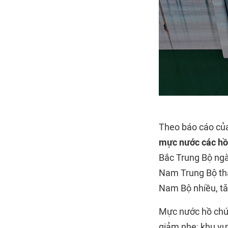
Theo báo cáo của
mực nước các hồ
Bắc Trung Bộ ngà
Nam Trung Bộ thấ
Nam Bộ nhiều, tă
Mực nước hồ chứa
giảm nhẹ; khu vự