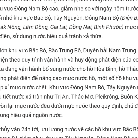
u vực Đông Nam Bộ cao, giảm nhẹ so với ngày hôm trước
ối nhỏ khu vực Bắc Bộ, Tây Nguyên, Đông Nam Bộ
(Điện B
Đăk Nông, Lâm Đồng, Gia Lai, Đồng Nai, Bình Phước)
mực 
điện, sử dụng nước hiệu quả tránh xả thừa.
̂n lớn khu vực Bắc Bộ, Bắc Trung Bộ, Duyên hải Nam Trun
điện theo quy trình vận hành và huy động phát điện của c
La đang vận hành bổ sung nước cho hồ Hòa Bình, hồ Thá
ng phát điện để nâng cao mực nước hồ, một số hồ khu v
p xỉ mực nước chết. Khu vực Đông Nam Bộ, Tây Nguyên
 tiết nước xả tràn như Trị An, Thác Mơ, Pleikrông, Buôn 
 còn lại mực nước đều dưới mực nước theo quy định, chủ 
dụng hiệu quả nguồn nước.
thủy văn 24h tới, lưu lượng nước về các hồ khu vực Bắc B