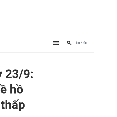
 23/9:
về hồ
 thấp