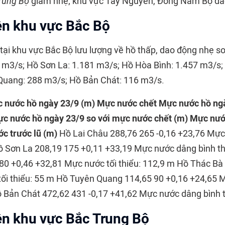
rung Bộ
giảm nhẹ; khu vực Tây Nguyên, Đông Nam Bộ da
ện khu vực Bắc Bộ
tại khu vực Bắc Bộ lưu lượng về hồ thấp, dao động nhẹ so
 m3/s; Hồ Sơn La: 1.181 m3/s; Hồ Hòa Bình: 1.457 m3/s;
Quang: 288 m3/s; Hồ Bản Chát: 116 m3/s.
 nước hồ ngày 23/9 (m)
Mực nước chết
Mực nước hồ ngà
c nước hồ ngày 23/9 so với mực nước chết (m)
Mực nướ
c trước lũ (m)
Hồ Lai Châu 288,76 265 -0,16 +23,76 Mực
ồ Sơn La 208,19 175 +0,11 +33,19 Mực nước dâng bình t
80 +0,46 +32,81 Mực nước tối thiểu: 112,9 m Hồ Thác Bà 
ối thiểu: 55 m Hồ Tuyên Quang 114,65 90 +0,16 +24,65 
ồ Bản Chát 472,62 431 -0,17 +41,62 Mực nước dâng bình
ện khu vực Bắc Trung Bộ