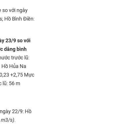
 so với ngày
; Hồ Bình Điền:
y 23/9 so với
c dâng bình
ước trước lũ:
m Hồ Hủa Na
-0,23 +2,75 Mực
 lũ: 56 m
 ngày 22/9: Hồ
0 m3/s)
.