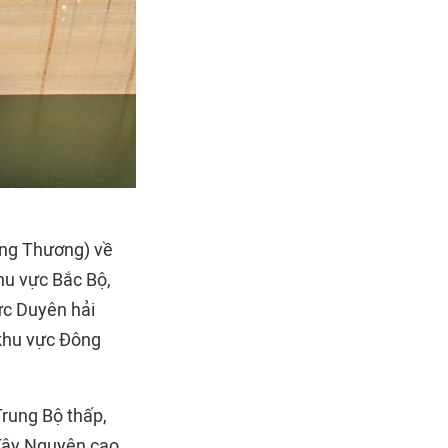
ông Thương) về
hu vực Bắc Bộ,
ực Duyên hải
khu vực Đông
Trung Bộ thấp,
Tây Nguyên cao,