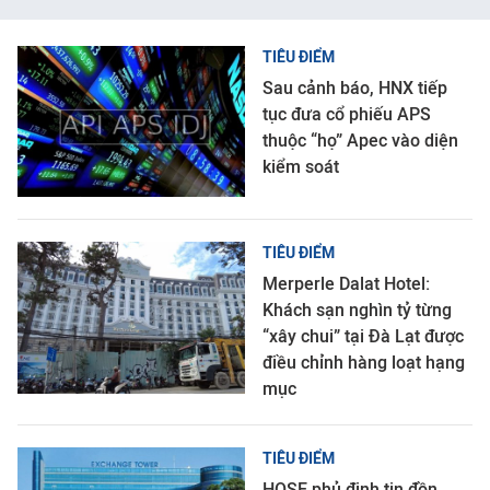
TIÊU ĐIỂM
Sau cảnh báo, HNX tiếp
tục đưa cổ phiếu APS
thuộc “họ” Apec vào diện
kiểm soát
TIÊU ĐIỂM
Merperle Dalat Hotel:
Khách sạn nghìn tỷ từng
“xây chui” tại Đà Lạt được
điều chỉnh hàng loạt hạng
mục
TIÊU ĐIỂM
HOSE phủ định tin đồn