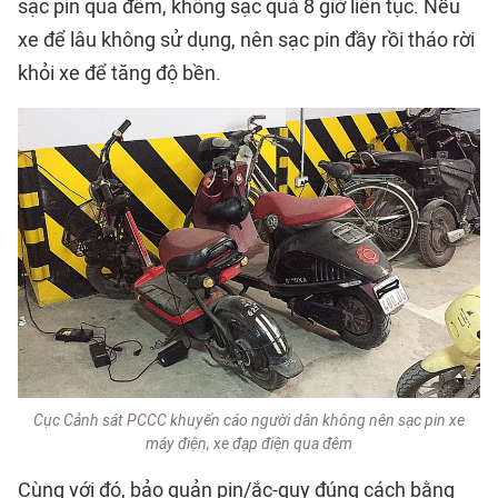
sạc pin qua đêm, không sạc quá 8 giờ liên tục. Nếu
xe để lâu không sử dụng, nên sạc pin đầy rồi tháo rời
khỏi xe để tăng độ bền.
Cục Cảnh sát PCCC khuyến cáo người dân không nên sạc pin xe
máy điện, xe đạp điện qua đêm
Cùng với đó, bảo quản pin/ắc-quy đúng cách bằng