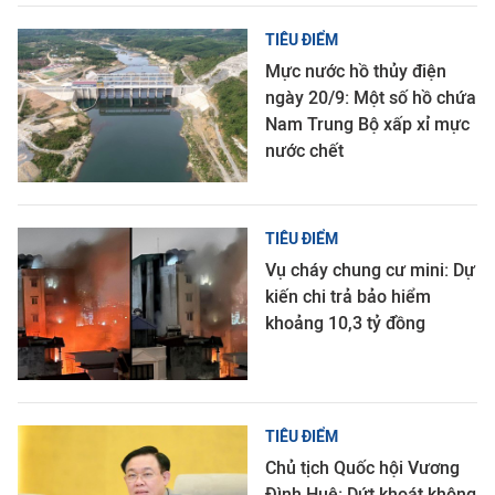
TIÊU ĐIỂM
Mực nước hồ thủy điện
ngày 20/9: Một số hồ chứa
Nam Trung Bộ xấp xỉ mực
nước chết
TIÊU ĐIỂM
Vụ cháy chung cư mini: Dự
kiến chi trả bảo hiểm
khoảng 10,3 tỷ đồng
TIÊU ĐIỂM
Chủ tịch Quốc hội Vương
Đình Huệ: Dứt khoát không