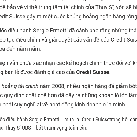
 để bảo vệ vị thế trung tâm tài chính của Thụy Sĩ, vốn sẽ 
edit Suisse gây ra một cuộc khủng hoảng ngân hàng rộng
đốc điều hành Sergio Ermotti đã cảnh báo rằng những thán
ếp tục điều chỉnh và giải quyết các vấn đề của Credit Sui
 ba đến năm năm.
ện vẫn chưa xác nhận các kế hoạch chính thức đối với kh
g bán lẻ được đánh giá cao của
Credit Suisse
.
hoảng tài chính
năm 2008, nhiều ngân hàng đã giảm bớt
c quy định chặt chẽ hơn đã gây ra những khoản lỗ lớn làm
 phải suy nghĩ lại về hoạt động kinh doanh của mình.
ốc điều hành Sergio Ermotti
mua lại Credit Suissetrong bối cả
u Thuỵ Sĩ UBS
bớt tham vọng toàn cầu