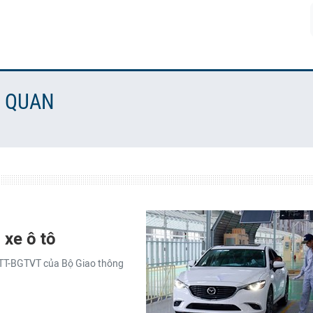
N QUAN
xe ô tô
/TT-BGTVT của Bộ Giao thông