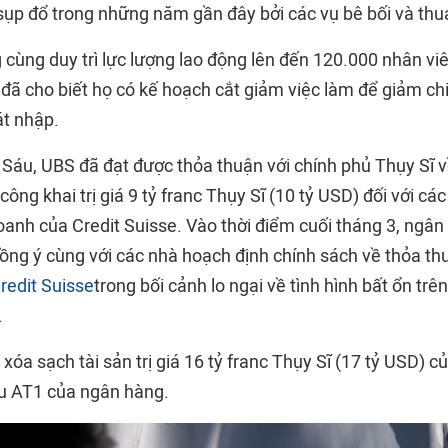
 sụp đổ trong những năm gần đây bởi các vụ bê bối và thua
cùng duy trì lực lượng lao động lên đến 120.000 nhân viê
đã cho biết họ có kế hoạch cắt giảm việc làm để giảm chi
át nhập.
 Sáu, UBS đã đạt được thỏa thuận với chính phủ Thụy Sĩ v
công khai trị giá 9 tỷ franc Thụy Sĩ (10 tỷ USD) đối với cá
oanh của Credit Suisse. Vào thời điểm cuối tháng 3, ngâ
ng ý cùng với các nhà hoạch định chính sách về thỏa thuận
redit Suisse
trong bối cảnh lo ngại về tình hình bất ổn trê
.
 xóa sạch tài sản trị giá 16 tỷ franc Thụy Sĩ (17 tỷ USD) 
ếu AT1 của ngân hàng.