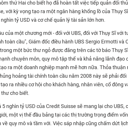
ôm thứ Hai cho biết họ đã hoàn tất việc tiếp quản đối th
e, với kỳ vọng tạo ra một ngân hàng khổng lồ của Thụy Sĩ
6 nghìn tỷ USD và cơ chế quản lý tài sản lớn hơn.
ầu của một chương mới - đối với UBS, đối với Thụy Sĩ với t
ính toàn cầu", Giám đốc điều hành UBS Sergio Ermotti và 
 trong một bức thư ngỏ được đăng trên các tờ báo Thụy Sĩ
mạnh chuyên môn, quy mô tập thể và khả năng lãnh đạo 
 tạo ra một doanh nghiệp mạnh mẽ hơn nữa. Thỏa thuận 
khủng hoảng tài chính toàn cầu năm 2008 này sẽ phải đối
tạo ra nhiều cơ hội cho khách hàng, nhân viên, cổ đông v
 thư cho biết.
giá 5 nghìn tỷ USD của Credit Suisse sẽ mang lại cho UBS, c
giới, một vị thế đầu bảng tại các thị trường trọng điểm vốn
n về quy mô và tầm với. Việc sáp nhập cũng chấm dứt lị