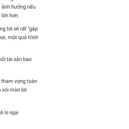
bị ảnh hưởng nếu
 lớn hơn.
g tới sẽ rất "gập
sse, một quá trình
ối tài sản bao
 tham vọng toàn
 xói mòn lợi
nh lo ngại