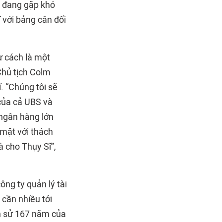
ủ đang gặp khó
 với bảng cân đối
ư cách là một
Chủ tịch Colm
. “Chúng tôi sẽ
của cả UBS và
ngân hàng lớn
 mặt với thách
à cho Thụy Sĩ”,
ông ty quản lý tài
 cần nhiều tới
ch sử 167 năm của