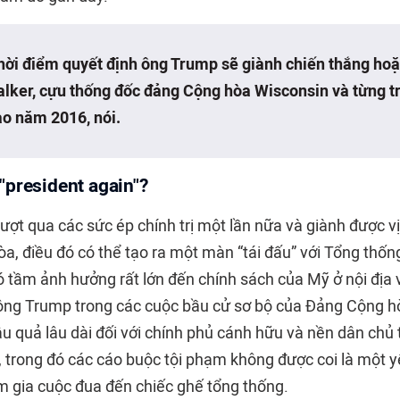
thời điểm quyết định ông Trump sẽ giành chiến thắng hoặc
alker, cựu thống đốc đảng Cộng hòa Wisconsin và từng t
ào năm 2016, nói.
"president again"?
t qua các sức ép chính trị một lần nữa và giành được vị 
a, điều đó có thể tạo ra một màn “tái đấu” với Tổng thốn
ó tầm ảnh hưởng rất lớn đến chính sách của Mỹ ở nội địa 
 ông Trump trong các cuộc bầu cử sơ bộ của Đảng Cộng 
u quả lâu dài đối với chính phủ cánh hữu và nền dân chủ 
ệ, trong đó các cáo buộc tội phạm không được coi là một 
m gia cuộc đua đến chiếc ghế tổng thống.