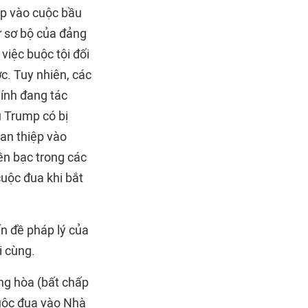
ệp vào cuộc bầu
ử sơ bộ của đảng
iệc buộc tội đối
ợc. Tuy nhiên, các
hính đang tác
u Trump có bị
can thiệp vào
ền bạc trong các
uộc đua khi bắt
n đề pháp lý của
i cùng.
ng hòa (bất chấp
cuộc đua vào Nhà