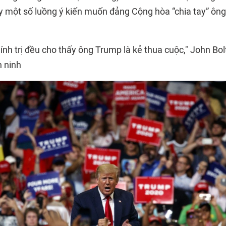
y một số luồng ý kiến muốn đảng Cộng hòa “chia tay” ôn
ính trị đều cho thấy ông Trump là kẻ thua cuộc," John Bol
n ninh