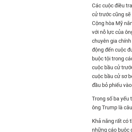
Các cuộc điều tr
cử trước cũng sẽ
Cộng hòa Mỹ năm 
với nỗ lực của ôn
chuyên gia chính 
động đến cuộc đu
buộc tội trong c
cuộc bầu cử trước
cuộc bầu cử sơ b
đầu bỏ phiếu và
Trong số ba yếu 
ông Trump là câu
Khả năng rất có 
những cáo buộc đ