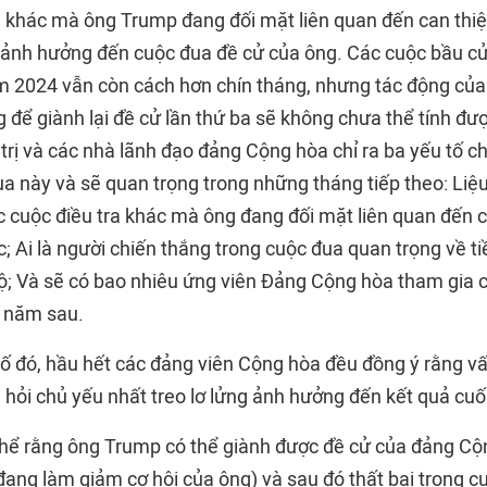
a khác mà ông Trump đang đối mặt liên quan đến can thi
 ảnh hưởng đến cuộc đua đề cử của ông. Các cuộc bầu c
2024 vẫn còn cách hơn chín tháng, nhưng tác động của v
g để giành lại đề cử lần thứ ba sẽ không chưa thể tính đư
trị và các nhà lãnh đạo đảng Cộng hòa chỉ ra ba yếu tố c
a này và sẽ quan trọng trong những tháng tiếp theo: Liệ
ác cuộc điều tra khác mà ông đang đối mặt liên quan đến 
; Ai là người chiến thắng trong cuộc đua quan trọng về ti
ộ; Và sẽ có bao nhiêu ứng viên Đảng Cộng hòa tham gia c
o năm sau.
tố đó, hầu hết các đảng viên Cộng hòa đều đồng ý rằng vấ
 hỏi chủ yếu nhất treo lơ lửng ảnh hưởng đến kết quả cuố
thể rằng ông Trump có thể giành được đề cử của đảng Cộ
ang làm giảm cơ hội của ông) và sau đó thất bại trong 