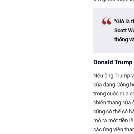
"Giờ là 
Scott W
thống v
Donald Trump 
Nếu ông Trump vượ
của đảng Cộng hò
trong cuộc đua c
chiến thắng của
cũng có thể có hậ
mở ra một tiền l
các ứng viên tha