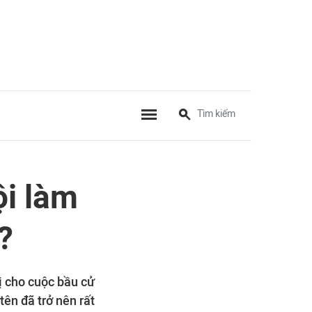
i làm
?
ị cho cuộc bầu cử
tên đã trở nên rất