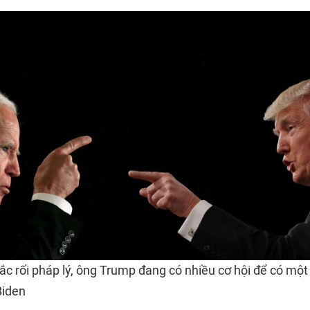
c rối pháp lý, ông Trump đang có nhiều cơ hội để có một 
Biden