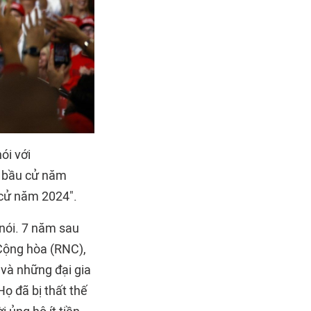
ói với
c bầu cử năm
 cử năm 2024".
 nói. 7 năm sau
Cộng hòa (RNC),
 và những đại gia
ọ đã bị thất thế