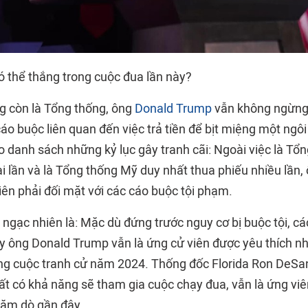
ó thể thắng trong cuộc đua lần này?
g còn là Tổng thống, ông
Donald Trump
vẫn không ngừng 
 cáo buộc liên quan đến việc trả tiền để bịt miệng một ngô
 danh sách những kỷ lục gây tranh cãi: Ngoài việc là Tổ
hai lần và là Tổng thống Mỹ duy nhất thua phiếu nhiều lần
iên phải đối mặt với các cáo buộc tội phạm.
ngạc nhiên là: Mặc dù đứng trước nguy cơ bị buộc tội, c
y ông Donald Trump vẫn là ứng cử viên được yêu thích nh
g cuộc tranh cử năm 2024. Thống đốc Florida Ron DeSan
ất có khả năng sẽ tham gia cuộc chạy đua, vẫn là ứng viê
hăm dò gần đây.