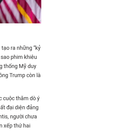
tạo ra những “kỷ
i sao phim khiêu
ng thống Mỹ duy
, ông Trump còn là
ác cuộc thăm dò ý
ất đại diện đảng
tis, người chưa
n xếp thứ hai