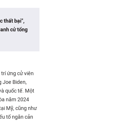
 thất bại",
ranh cử tổng
trí ứng cử viên
g Joe Biden,
và quốc tế. Một
hòa năm 2024
tại Mỹ, cũng như
yếu tố ngăn cản