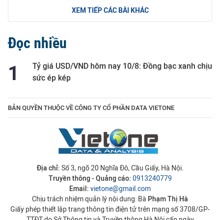
XEM TIẾP CÁC BÀI KHÁC
Đọc nhiều
Tỷ giá USD/VND hôm nay 10/8: Đồng bạc xanh chịu
sức ép kép
BẢN QUYỀN THUỘC VỀ CÔNG TY CỔ PHẦN DATA VIETONE
Địa chỉ:
Số 3, ngõ 20 Nghĩa Đô, Cầu Giấy, Hà Nội.
Truyền thông - Quảng cáo:
0913240779
Email:
vietone@gmail.com
Chịu trách nhiệm quản lý nội dung: Bà
Phạm Thị Hà
Giấy phép thiết lập trang thông tin điện tử trên mạng số 3708/GP-
TTĐT do Sở Thông tin và Truyền thông Hà Nội cấp ngày