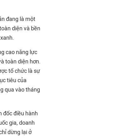
vẫn đang là một
 toàn diện và bền
 xanh.
ng cao năng lực
và toàn diện hơn.
ợc tổ chức là sự
ục tiêu của
ng qua vào tháng
m đốc điều hành
uốc gia, doanh
hỉ dừng lại ở