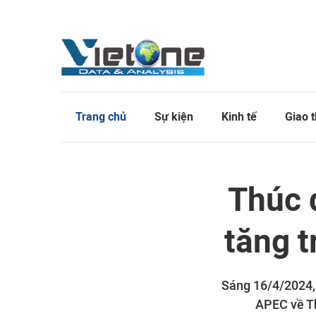
Trang chủ
Sự kiện
Kinh tế
Giao 
Thúc 
tăng t
Sáng 16/4/2024,
APEC về Th