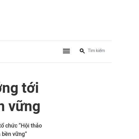
ng tới
ền vững
ổ chức “Hội thảo
à bền vững”