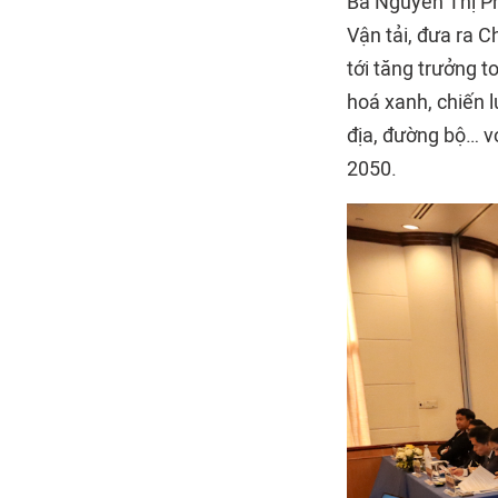
Bà Nguyễn Thị Ph
Vận tải, đưa ra 
tới tăng trưởng t
hoá xanh, chiến 
địa, đường bộ… v
2050.