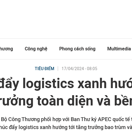
thương
Công nghệ
Phong cách sống
Multimedia
17/04/2024 - 08:05
TIÊU ĐIỂM
đẩy logistics xanh hướ
rưởng toàn diện và b
 Bộ Công Thương phối hợp với Ban Thư ký APEC quốc tế t
úc đẩy logistics xanh hướng tới tăng trưởng bao trùm v