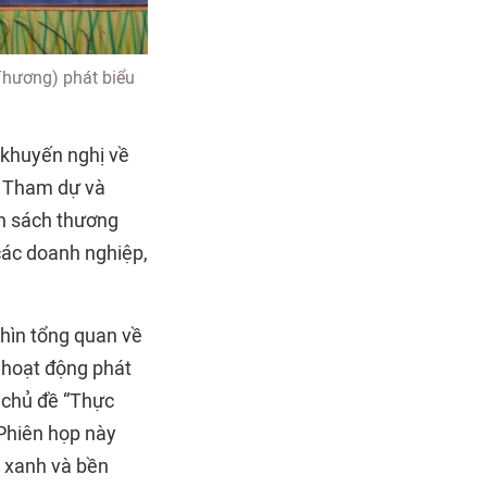
Thương) phát biểu
 khuyến nghị về
. Tham dự và
nh sách thương
các doanh nghiệp,
 nhìn tổng quan về
g hoạt động phát
i chủ đề “Thực
 Phiên họp này
n xanh và bền