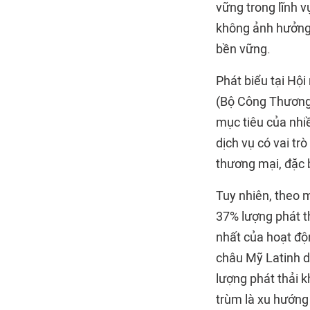
vững trong lĩnh v
không ảnh hưởng 
bền vững.
Phát biểu tại Hộ
(Bộ Công Thương) 
mục tiêu của nhiề
dịch vụ có vai tr
thương mại, đặc b
Tuy nhiên, theo 
37% lượng phát th
nhất của hoạt độn
châu Mỹ Latinh d
lượng phát thải k
trùm là xu hướng 