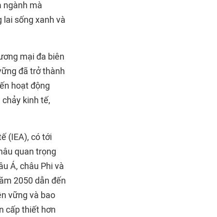
của ngành mà
 lai sống xanh và
hương mại đa biên
vững đã trở thành
 đến hoạt động
 chảy kinh tế,
 (IEA), có tới
khâu quan trọng
âu Á, châu Phi và
 năm 2050 dẫn đến
bền vững và bao
n cấp thiết hơn