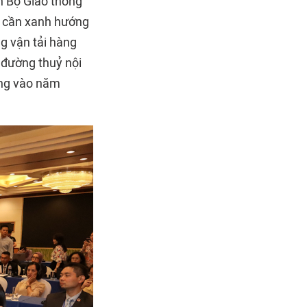
n Bộ Giao thông
ậu cần xanh hướng
g vận tải hàng
 đường thuỷ nội
ông vào năm