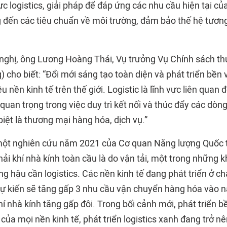
ực logistics, giải pháp để đáp ứng các nhu cầu hiện tại 
đến các tiêu chuẩn về môi trường, đảm bảo thế hệ tương
i nghị, ông Lương Hoàng Thái, Vụ trưởng Vụ Chính sách t
cho biết: “Đổi mới sáng tạo toàn diện và phát triển bền 
u nền kinh tế trên thế giới. Logistic là lĩnh vực liên quan
ò quan trọng trong việc duy trì kết nối và thúc đẩy các dòng
iệt là thương mại hàng hóa, dịch vụ.”
một nghiên cứu năm 2021 của Cơ quan Năng lượng Quốc tế
ải khí nhà kính toàn cầu là do vận tải, một trong những 
g hậu cần logistics. Các nền kinh tế đang phát triển ở ch
ự kiến sẽ tăng gấp 3 nhu cầu vận chuyển hàng hóa vào
hí nhà kính tăng gấp đôi. Trong bối cảnh mới, phát triển 
của mọi nền kinh tế, phát triển logistics xanh đang trở nê