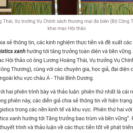
Thái, Vụ trưởng Vụ Chính sách thương mại đa biên (Bộ Công 
khai mạc Hội thảo
a sẻ thông tin, các kinh nghiệm thực tiễn và đề xuất các
gistics xanh
hướng tới tăng trưởng toàn diện và bền vững
ạc Hội thảo có ông Lương Hoàng Thái, Vụ trưởng Vụ Chí
ông Thương), cùng với các chuyên gia, học giả, đại diện 
 ngoài khu vực châu Á - Thái Bình Dương.
với hai phiên trình bày và thảo luận: phiên thứ nhất là cái
rong phiên này, các diễn giả chia sẻ thông tin về hiện trạn
gistics trong các nền kinh tế và khu vực. Phiên thứ hai vớ
stics xanh hướng tới Tăng trưởng bao trùm và bền vững”.
huyết trình và thảo luận về các thực tiễn tốt về phát triể