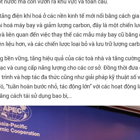
t nước mà còn vươn ra khu vực và toàn cầu.
tăng điện khí hoá ở các nền kinh tế mới nổi bằng cách gia
ại hoá máy bay và giảm lượng carbon, đây là một chiến l
 và liên quan đến việc thay thế các mẫu máy bay cũ bằn
ên liệu hơn, và các chiến lược loại bỏ và lưu trữ lượng car
g bền vững, tăng hiệu quả của các toà nhà và tăng cườn
sạc và cung cấp năng lượng cho các cơ sở. Đồng thời đưa 
á trình và hợp tác đa thức cũng như giải pháp kỹ thuật số
, “tuần hoàn bước nhỏ, tác động lớn” với các hoạt động lái
ằng cách tái sử dụng bao bì,…