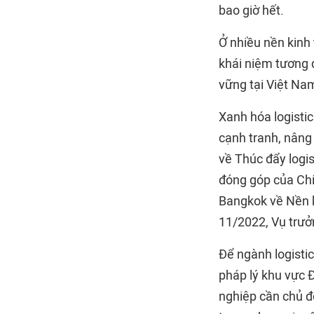
bao giờ hết.
Ở nhiều nền kinh 
khái niệm tương đ
vững tại Việt Nam
Xanh hóa logisti
cạnh tranh, nâng
về Thúc đẩy logis
đóng góp của Chí
Bangkok về Nền k
11/2022, Vụ trưở
Để ngành logisti
pháp lý khu vực 
nghiệp cần chủ độ