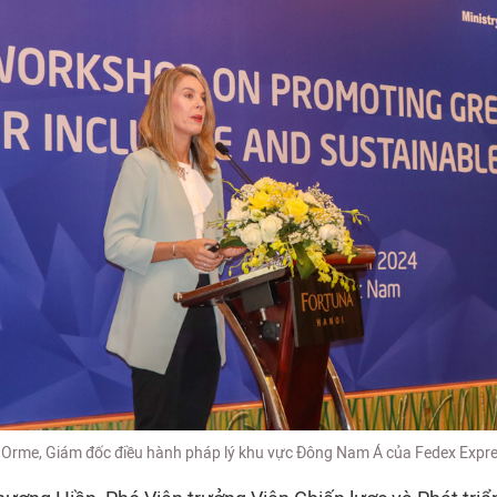
Orme, Giám đốc điều hành pháp lý khu vực Đông Nam Á của Fedex Expre