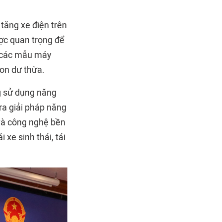
 tăng xe điện trên
ược quan trọng để
g các mẫu máy
bon dư thừa.
g sử dụng năng
ra giải pháp năng
 và công nghệ bền
 xe sinh thái, tái