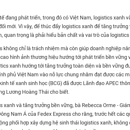
tế đang phát triển, trong đó có Việt Nam, logistics xanh 
ối mới. Vì vậy, để thúc đẩy logistics xanh để tăng trưởng
, quan trọng là phải hiểu bản chất và vai trò của logistics
cs không chỉ là trách nhiệm mà còn giúp doanh nghiệp nâ
 cao hình ảnh thương hiệu hướng tới phát triển bền vững 
tics xanh hướng tới tăng trưởng toàn diện và bền vững đư
nh phủ Việt Nam vào nỗ lực chung nhằm đạt được các m
inh tế xanh sinh học (BCG) đã được Lãnh đạo APEC thô
ng Lương Hoàng Thái cho biết.
cs xanh và tăng trưởng bền vững, bà Rebecca Orme - Giá
Đông Nam Á của Fedex Express cho rằng, trước hết các q
ng phối hợp xây dựng hệ sinh thái logistics xanh, không c