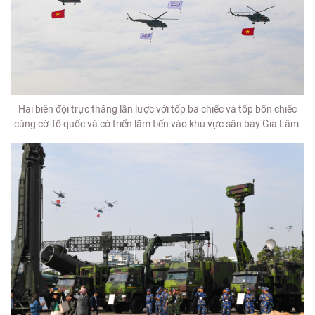
Hai biên đội trực thăng lần lược với tốp ba chiếc và tốp bốn chiếc
cùng cờ Tổ quốc và cờ triển lãm tiến vào khu vực sân bay Gia Lâm.