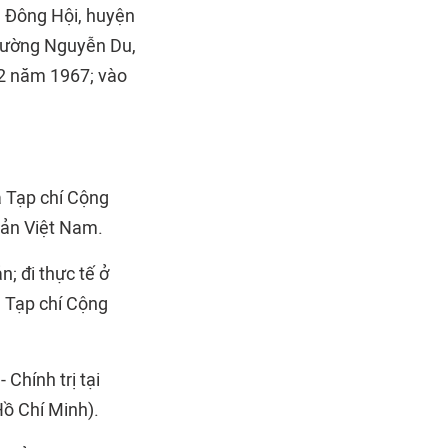
ã Đông Hội, huyện
phường Nguyễn Du,
12 năm 1967; vào
à Tạp chí Cộng
sản Việt Nam.
; đi thực tế ở
n Tạp chí Cộng
Chính trị tại
Hồ Chí Minh).