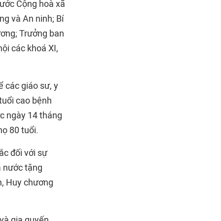
 nước Cộng hoà xã
g và An ninh; Bí
ương; Trưởng ban
ội các khoá XI,
 các giáo sư, y
 tuổi cao bệnh
ức ngày 14 tháng
ọ 80 tuổi.
ắc đối với sự
à nước tặng
n, Huy chương
 và gia quyến