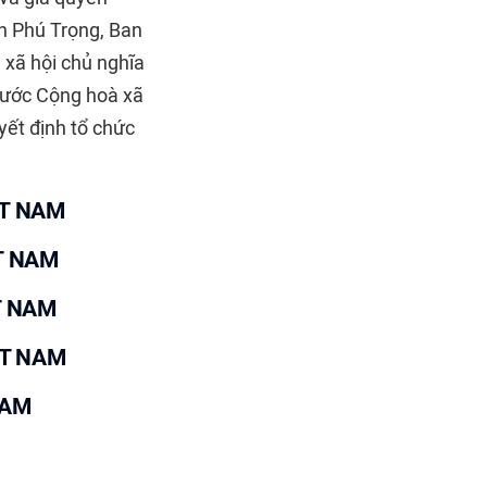
ễn Phú Trọng, Ban
xã hội chủ nghĩa
nước Cộng hoà xã
yết định tổ chức
T NAM
T NAM
T NAM
ỆT NAM
NAM