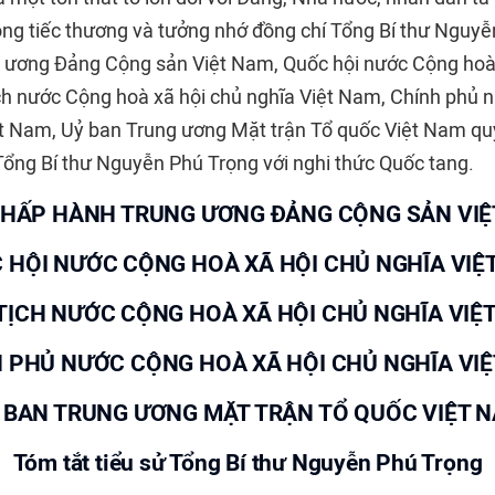
lòng tiếc thương và tưởng nhớ đồng chí Tổng Bí thư Nguy
 ương Đảng Cộng sản Việt Nam, Quốc hội nước Cộng hoà 
ch nước Cộng hoà xã hội chủ nghĩa Việt Nam, Chính phủ 
ệt Nam, Uỷ ban Trung ương Mặt trận Tổ quốc Việt Nam qu
 Tổng Bí thư Nguyễn Phú Trọng với nghi thức Quốc tang.
CHẤP HÀNH TRUNG ƯƠNG ĐẢNG CỘNG SẢN VIỆ
 HỘI NƯỚC CỘNG HOÀ XÃ HỘI CHỦ NGHĨA VIỆ
TỊCH NƯỚC CỘNG HOÀ XÃ HỘI CHỦ NGHĨA VIỆ
 PHỦ NƯỚC CỘNG HOÀ XÃ HỘI CHỦ NGHĨA VI
 BAN TRUNG ƯƠNG MẶT TRẬN TỔ QUỐC VIỆT 
Tóm tắt tiểu sử Tổng Bí thư Nguyễn Phú Trọng