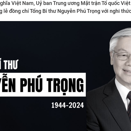
nghĩa Việt Nam, Uỷ ban Trung ương Mặt trận Tổ quốc Việ
g lễ đồng chí Tổng Bí thư Nguyễn Phú Trọng với nghi thứ