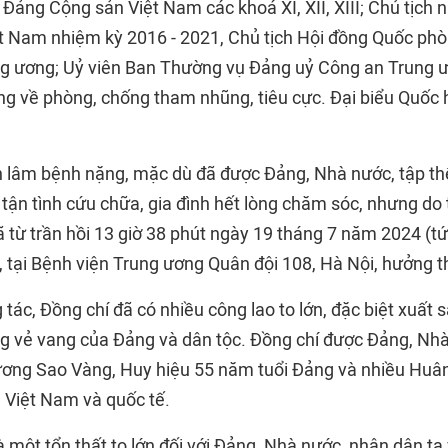
Đảng Cộng sản Việt Nam các khoá XI, XII, XIII; Chủ tịch
ệt Nam nhiệm kỳ 2016 - 2021, Chủ tịch Hội đồng Quốc phòn
g ương; Uỷ viên Ban Thường vụ Đảng uỷ Công an Trung 
ng về phòng, chống tham nhũng, tiêu cực. Đại biểu Quốc h
n lâm bệnh nặng, mặc dù đã được Đảng, Nhà nước, tập thể
 tận tình cứu chữa, gia đình hết lòng chăm sóc, nhưng do
ã từ trần hồi 13 giờ 38 phút ngày 19 tháng 7 năm 2024 (t
 tại Bệnh viện Trung ương Quân đội 108, Hà Nội, hưởng th
ác, Đồng chí đã có nhiều công lao to lớn, đặc biệt xuất s
 vẻ vang của Đảng và dân tộc. Đồng chí được Đảng, Nh
ơng Sao Vàng, Huy hiệu 55 năm tuổi Đảng và nhiều Huâ
 Việt Nam và quốc tế.
à một tổn thất to lớn đối với Đảng, Nhà nước, nhân dân ta