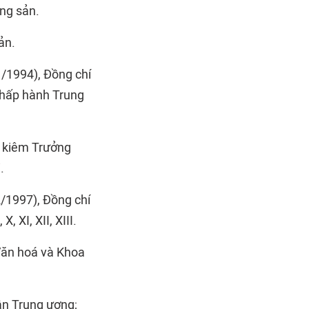
ng sản.
ản.
1/1994), Đồng chí
Chấp hành Trung
, kiêm Trưởng
.
2/1997), Đồng chí
, XI, XII, XIII.
Văn hoá và Khoa
ận Trung ương;