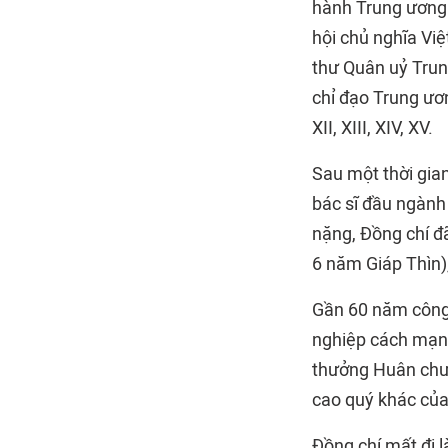
hành Trung ương 
hội chủ nghĩa Vi
thư Quân uỷ Trun
chỉ đạo Trung ươ
XII, XIII, XIV, XV.
Sau một thời gia
bác sĩ đầu ngành
nặng, Đồng chí đ
6 năm Giáp Thìn),
Gần 60 năm công t
nghiệp cách mạng
thưởng Huân chư
cao quý khác của
Đồng chí mất đi l