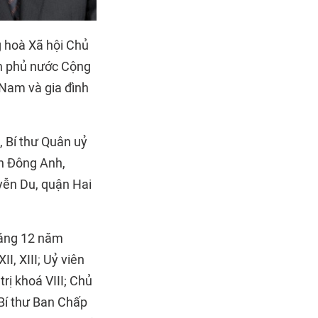
 hoà Xã hội Chủ
nh phủ nước Cộng
 Nam và gia đình
 Bí thư Quân uỷ
ện Đông Anh,
yễn Du, quận Hai
háng 12 năm
I, XIII; Uỷ viên
trị khoá VIII; Chủ
 Bí thư Ban Chấp