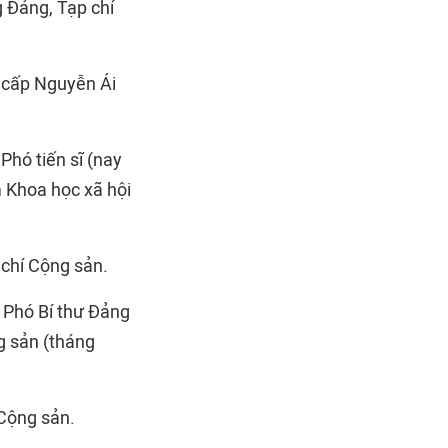
 Đảng, Tạp chí
 cấp Nguyễn Ái
Phó tiến sĩ (nay
m Khoa học xã hội
chí Cộng sản.
 Phó Bí thư Đảng
g sản (tháng
 Cộng sản.