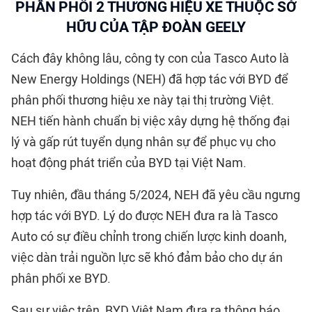
PHÂN PHỐI 2 THƯƠNG HIỆU XE THUỘC SỞ
HỮU CỦA TẬP ĐOÀN GEELY
Cách đây không lâu, công ty con của Tasco Auto là
New Energy Holdings (NEH) đã hợp tác với BYD để
phân phối thương hiệu xe này tại thị trường Việt.
NEH tiến hành chuẩn bị việc xây dựng hệ thống đại
lý và gấp rút tuyển dụng nhân sự để phục vụ cho
hoạt động phát triển của BYD tại Việt Nam.
Tuy nhiên, đầu tháng 5/2024, NEH đã yêu cầu ngưng
hợp tác với BYD. Lý do được NEH đưa ra là Tasco
Auto có sự điều chỉnh trong chiến lược kinh doanh,
việc dàn trải nguồn lực sẽ khó đảm bảo cho dự án
phân phối xe BYD.
Sau sự việc trên, BYD Việt Nam đưa ra thông báo