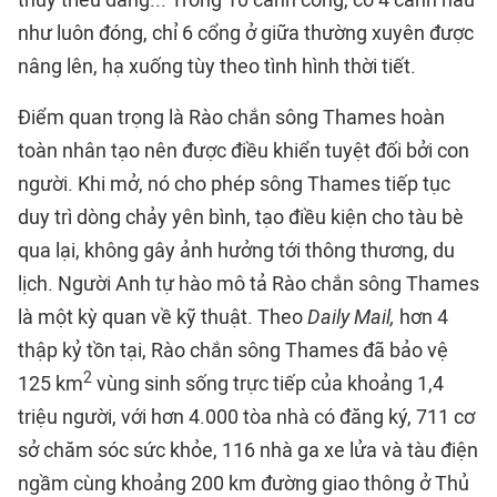
thủy triều dâng... Trong 10 cánh cổng, có 4 cánh hầu
như luôn đóng, chỉ 6 cổng ở giữa thường xuyên được
nâng lên, hạ xuống tùy theo tình hình thời tiết.
Điểm quan trọng là Rào chắn sông Thames hoàn
toàn nhân tạo nên được điều khiển tuyệt đối bởi con
người. Khi mở, nó cho phép sông Thames tiếp tục
duy trì dòng chảy yên bình, tạo điều kiện cho tàu bè
qua lại, không gây ảnh hưởng tới thông thương, du
lịch. Người Anh tự hào mô tả Rào chắn sông Thames
là một kỳ quan về kỹ thuật. Theo
Daily Mail,
hơn 4
thập kỷ tồn tại, Rào chắn sông Thames đã bảo vệ
2
125 km
vùng sinh sống trực tiếp của khoảng 1,4
triệu người, với hơn 4.000 tòa nhà có đăng ký, 711 cơ
sở chăm sóc sức khỏe, 116 nhà ga xe lửa và tàu điện
ngầm cùng khoảng 200 km đường giao thông ở Thủ