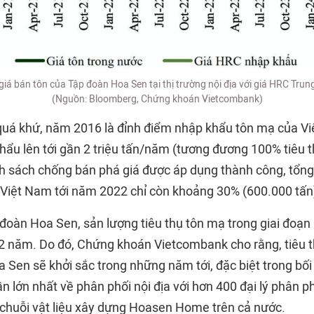
iá bán tôn của Tập đoàn Hoa Sen tại thị trường nội địa với giá HRC Tru
(Nguồn: Bloomberg, Chứng khoán Vietcombank)
quá khứ, năm 2016 là đỉnh điểm nhập khẩu tôn mạ của Vi
ẩu lên tới gần 2 triệu tấn/năm (tương đương 100% tiêu 
ính sách chống bán phá giá được áp dụng thành công, tổn
Việt Nam tới năm 2022 chỉ còn khoảng 30% (600.000 tấn
p đoàn Hoa Sen, sản lượng tiêu thụ tôn mạ trong giai đoạn
 năm. Do đó, Chứng khoán Vietcombank cho rằng, tiêu t
 Sen sẽ khởi sắc trong những năm tới, đặc biệt trong bố
̀n lớn nhất về phân phối nội địa với hơn 400 đại lý phân phô
chuỗi vật liệu xây dựng Hoasen Home trên cả nước.