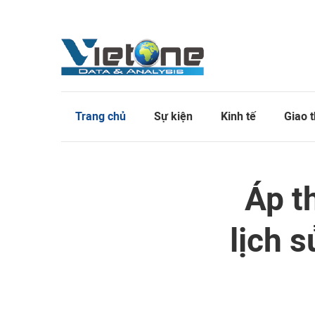
Trang chủ
Sự kiện
Kinh tế
Giao 
Áp t
lịch s