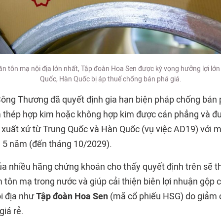
hần tôn mạ nội địa lớn nhất, Tập đoàn Hoa Sen được kỳ vọng hưởng lợi lớn
Quốc, Hàn Quốc bị áp thuế chống bán phá giá.
ông Thương đã quyết định gia hạn biện pháp chống bán p
 thép hợp kim hoặc không hợp kim được cán phẳng và đư
có xuất xứ từ Trung Quốc và Hàn Quốc (vụ việc AD19) với 
 5 năm (đến tháng 10/2029).
ủa nhiều hãng chứng khoán cho thấy quyết định trên sẽ th
 tôn mạ trong nước và giúp cải thiện biên lợi nhuận gộp
i địa như
Tập đoàn Hoa Sen
(mã cổ phiếu HSG) do giảm c
giá rẻ.