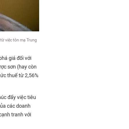
 từ việc tôn mạ Trung
há giá đối với
ợc sơn (hay còn
mức thuế từ 2,56%
úc đẩy việc tiêu
 của các doanh
ạnh tranh với