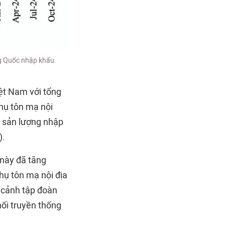
ng Quốc nhập khẩu.
ệt Nam với tổng
thụ tôn mạ nội
g sản lượng nhập
).
 này đã tăng
hụ tôn mạ nội địa
i cảnh tập đoàn
́i truyền thống