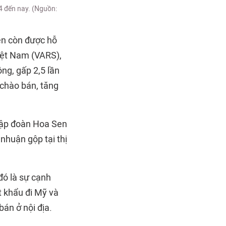
4 đến nay. (Nguồn:
Sen còn được hỗ
Việt Nam (VARS),
g, gấp 2,5 lần
 chào bán, tăng
Tập đoàn Hoa Sen
 nhuận gộp tại thị
 đó là sự cạnh
t khẩu đi Mỹ và
án ở nội địa.