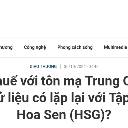
thương
Công nghệ
Phong cách sống
Multimedia
30/10/2024 - 07:46
GIAO THƯƠNG
huế với tôn mạ Trung 
ử liệu có lặp lại với T
Hoa Sen (HSG)?