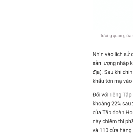
Tương quan giữa g
Nhìn vào lịch sử 
sản lượng nhập kh
địa). Sau khi ch
khẩu tôn mạ vào 
Đối với riêng Tậ
khoảng 22% sau 2
của Tập đoàn Hoa
này chiếm thị phâ
và 110 cửa hàng 