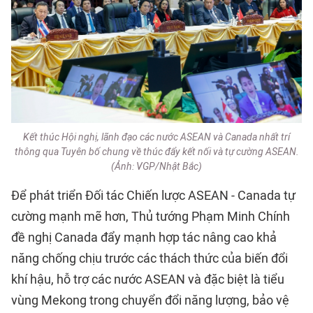
Kết thúc Hội nghị, lãnh đạo các nước ASEAN và Canada nhất trí
thông qua Tuyên bố chung về thúc đẩy kết nối và tự cường ASEAN.
(Ảnh: VGP/Nhật Bắc)
Để phát triển Đối tác Chiến lược ASEAN - Canada tự
cường mạnh mẽ hơn, Thủ tướng Phạm Minh Chính
đề nghị Canada đẩy mạnh hợp tác nâng cao khả
năng chống chịu trước các thách thức của biến đổi
khí hậu, hỗ trợ các nước ASEAN và đặc biệt là tiểu
vùng Mekong trong chuyển đổi năng lượng, bảo vệ