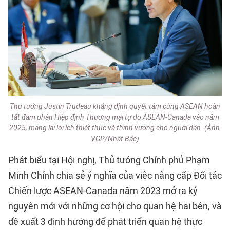
Thủ tướng Justin Trudeau khẳng định quyết tâm cùng ASEAN hoàn
tất đàm phán Hiệp định Thương mại tự do ASEAN-Canada vào năm
2025, mang lại lợi ích thiết thực và thịnh vượng cho người dân. (Ảnh:
VGP/Nhật Bắc)
Phát biểu tại Hội nghị, Thủ tướng Chính phủ Phạm
Minh Chính chia sẻ ý nghĩa của việc nâng cấp Đối tác
Chiến lược ASEAN-Canada năm 2023 mở ra kỷ
nguyên mới với những cơ hội cho quan hệ hai bên, và
đề xuất 3 định hướng để phát triển quan hệ thực