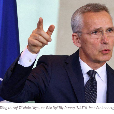
Tổng thư ký Tổ chức Hiệp ước Bắc Đại Tây Dương (NATO) Jens Stoltenber