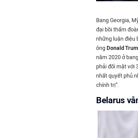
Bang Georgia, Mỹ
đại bồi thẩm đoà
những luận điệu b
ông
Donald Tru
năm 2020 ở bang 
phải đối mặt với 
nhất quyết phủ nh
chính trị”.
Belarus vẫ