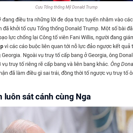
Cựu Tổng thống Mỹ Donald Trump
 đang điều tra những lời đe dọa trực tuyến nhằm vào các
n đã khởi tố cựu Tổng thống Donald Trump. Một số bài đ
ạo lực chống lại Công tố viên Fani Willis, người đang giám
mp
vì các cáo buộc liên quan tới nỗ lực đảo ngược kết quả
Georgia. Ngoài vụ truy tố cấp bang ở Georgia, ông Don
3 vụ truy tố riêng rẽ cấp bang và liên bang khác.
Ông Dona
ận đã làm điều gì sai trái, đồng thời tố ngược vụ truy tố 
n luôn sát cánh cùng Nga