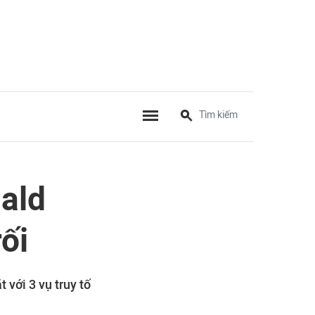
nald
ối
 với 3 vụ truy tố