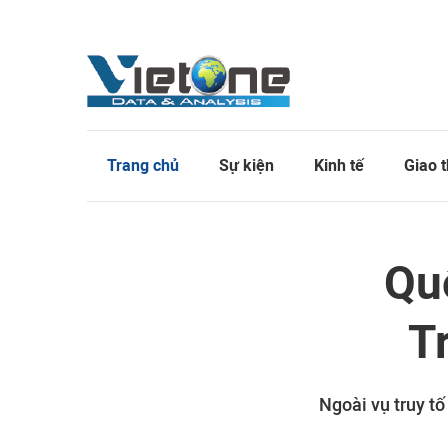
Trang chủ
Sự kiện
Kinh tế
Giao 
Quố
T
Ngoài vụ truy tố