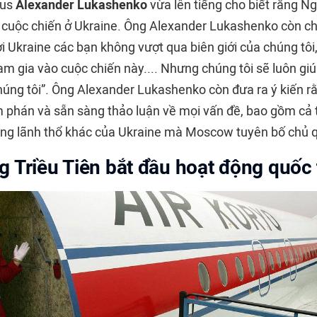
rus
Alexander Lukashenko
vừa lên tiếng cho biết rằng N
 cuộc chiến ở Ukraine. Ông Alexander Lukashenko còn ch
 Ukraine các bạn không vượt qua biên giới của chúng tôi,
m gia vào cuộc chiến này.... Nhưng chúng tôi sẽ luôn giú
úng tôi”. Ông Alexander Lukashenko còn đưa ra ý kiến r
 phán và sẵn sàng thảo luận về mọi vấn đề, bao gồm cả 
ùng lãnh thổ khác của Ukraine mà Moscow tuyên bố chủ 
 Triều Tiên bắt đầu hoạt động quốc 