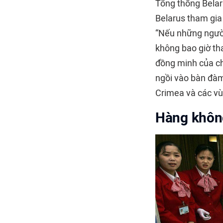
Tổng thống Bela
Belarus tham gia
“Nếu những người
không bao giờ tha
đồng minh của ch
ngồi vào bàn đàm
Crimea và các v
Hàng không