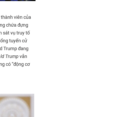
 thành viên của
ăng chứa đựng
 sát vụ truy tố
 tổng tuyển cử
ald Trump đang
ld Trump
vẫn
ông có “động cơ