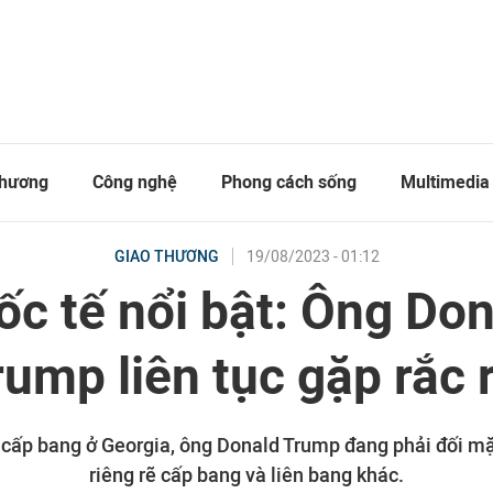
thương
Công nghệ
Phong cách sống
Multimedia
19/08/2023 - 01:12
GIAO THƯƠNG
c tế nổi bật: Ông Do
rump liên tục gặp rắc r
 cấp bang ở Georgia, ông Donald Trump đang phải đối mặt
riêng rẽ cấp bang và liên bang khác.