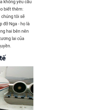
ga không yêu cầu
o biết thêm:
 chúng tôi sẽ
p đỡ Nga - họ là
ằng hai bên nên
tương lai của
quyền.
tế