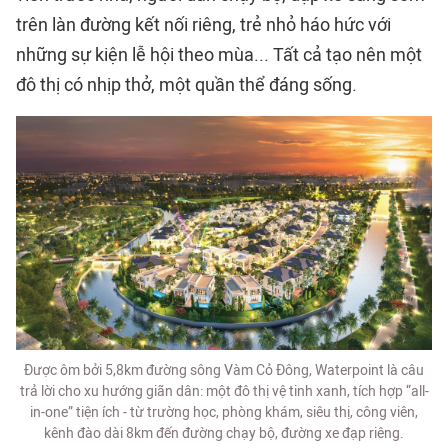
trên làn đường kết nối riêng, trẻ nhỏ háo hức với
những sự kiện lễ hội theo mùa... Tất cả tạo nên một
đô thị có nhịp thở, một quần thể đáng sống.
Được ôm bởi 5,8km đường sông Vàm Cỏ Đông, Waterpoint là câu
trả lời cho xu hướng giãn dân: một đô thị vệ tinh xanh, tích hợp “all-
in-one” tiện ích - từ trường học, phòng khám, siêu thị, công viên,
kênh đào dài 8km đến đường chạy bộ, đường xe đạp riêng.