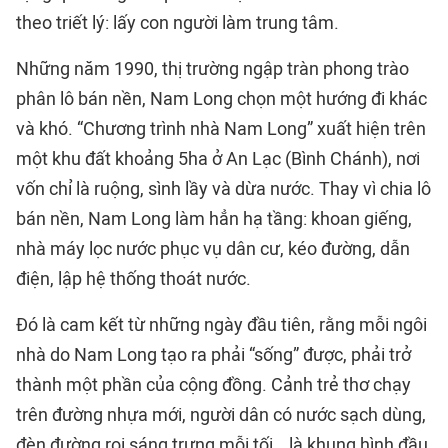
theo triết lý: lấy con người làm trung tâm.
Những năm 1990, thị trường ngập tràn phong trào
phân lô bán nền, Nam Long chọn một hướng đi khác
và khó. “Chương trình nhà Nam Long” xuất hiện trên
một khu đất khoảng 5ha ở An Lạc (Bình Chánh), nơi
vốn chỉ là ruộng, sình lầy và dừa nước. Thay vì chia lô
bán nền, Nam Long làm hẳn hạ tầng: khoan giếng,
nhà máy lọc nước phục vụ dân cư, kéo đường, dẫn
điện, lập hệ thống thoát nước.
Đó là cam kết từ những ngày đầu tiên, rằng mỗi ngôi
nhà do Nam Long tạo ra phải “sống” được, phải trở
thành một phần của cộng đồng. Cảnh trẻ thơ chạy
trên đường nhựa mới, người dân có nước sạch dùng,
đèn đường rọi sáng trưng mỗi tối… là khung hình đầu