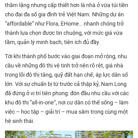
thầm lặng nhưng cấp thiết hơn là nhà ở vừa túi tiền
cho đại đa số gia đình trẻ Việt Nam. Những dự án
“affordable” như Flora, EHome… nhanh chóng trở
thành lựa chọn được tin chuộng, với mức giá vừa
tầm, quản lý minh bạch, tiện ích đủ đầy.
Tới khi thành phố bước vào giai đoạn mở rộng, nhu
cầu về những đô thị vệ tinh trở nên rõ rệt, giá nhà
trong lõi đô thị tăng, quỹ đất hạn chế, áp lực dân số
lớn. Với sự chuẩn bị từ trước cả thập kỷ, Nam Long
đã đứng ở vị trí tiên phong: đón đầu nhu cầu với các
khu đô thị “all-in-one”, nơi cư dân có thể sống – làm
việc – học tập – giải trí – mua sắm trong cùng một
hệ sinh thái.