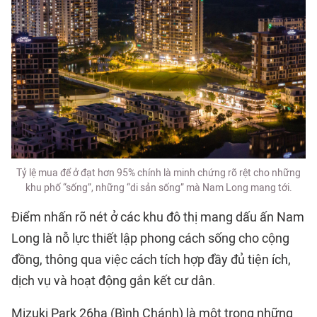
Tỷ lệ mua để ở đạt hơn 95% chính là minh chứng rõ rệt cho những
khu phố “sống”, những “di sản sống” mà Nam Long mang tới.
Điểm nhấn rõ nét ở các khu đô thị mang dấu ấn Nam
Long là nỗ lực thiết lập phong cách sống cho cộng
đồng, thông qua việc cách tích hợp đầy đủ tiện ích,
dịch vụ và hoạt động gắn kết cư dân.
Mizuki Park 26ha (Bình Chánh) là một trong những