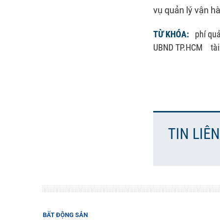
vụ quản lý vận h
TỪ KHÓA:
phí qu
UBND TP.HCM
tà
TIN LIÊ
BẤT ĐỘNG SẢN