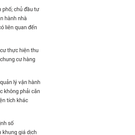
h phố; chủ đầu tư
ận hành nhà
có liên quan đến
cư thực hiện thu
à chung cư hàng
 quản lý vận hành
ác không phải căn
ện tích khác
ịnh số
khung giá dịch