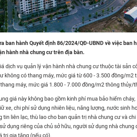
 ban hành Quyết định 86/2024/QĐ-UBND về việc ban h
vận hành nhà chung cư trên địa bàn.
iá dịch vụ quản lý vận hành nhà chung cư thuộc tài sản c
cư không có thang máy, mức giá từ 600 - 3.500 đồng/m2 
thang máy, mức giá 1.800 - 7.000 đồng/m2 thông thủy/t
ung giá này không bao gồm kinh phí mua bảo hiểm cháy, n
 giữ xe, chi phí sử dụng nhiên liệu, năng lượng, nước sinh h
 tin liên lạc, thù lao cho ban quản trị nhà chung cư và chi
 sử dụng riêng của chủ sở hữu, người sử dụng nhà chung
 trị gia tăng (nếu có).