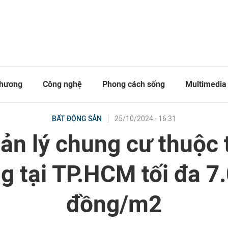
thương
Công nghệ
Phong cách sống
Multimedia
25/10/2024 - 16:31
BẤT ĐỘNG SẢN
ản lý chung cư thuộc 
g tại TP.HCM tối đa 7
đồng/m2