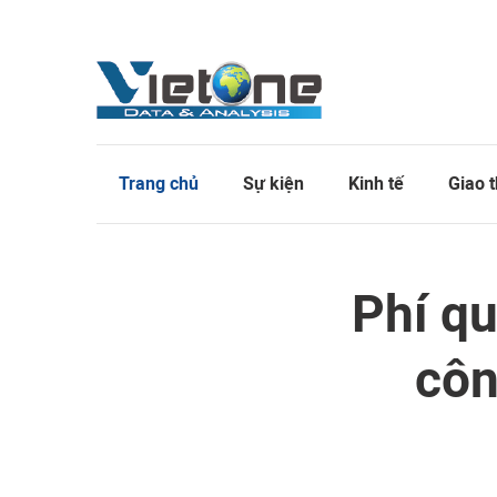
Trang chủ
Sự kiện
Kinh tế
Giao 
Phí qu
côn