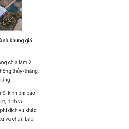
ành khung giá
ông chia làm 2
thông thủy/tháng.
háng.
ổ, kinh phí bảo
oạt, dịch vụ
 phí dịch vụ khác
 cư và chưa bao