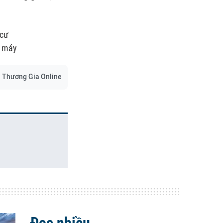
 cư
g máy
Thương Gia Online
Đọc nhiều