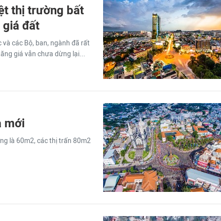
t thị trường bất
 giá đất
 và các Bộ, ban, ngành đã rất
 tăng giá vẫn chưa dừng lại...
a mới
ờng là 60m2, các thị trấn 80m2