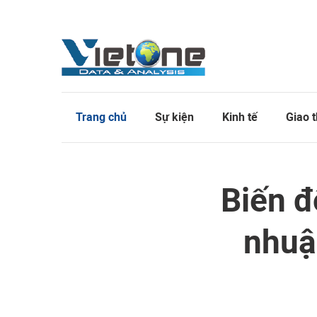
Trang chủ
Sự kiện
Kinh tế
Giao 
Biến đ
nhuậ