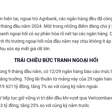
m hiện tại, ngoại trừ Agribank, các ngân hàng đều đã côn
 tháng đầu năm 2024. Một trong những điểm đáng chú ý là
oanh ngoại hối có sự phân hóa rõ nét tại các ngân hàng. 
h thị trường ngoại hối nửa đầu năm nay chịu không ít áp 
hịu sức ép mất giá rất lớn.
TRÁI CHIỀU BỨC TRANH NGOẠI HỐI
rong 9 tháng đầu năm, có 12/29 ngân hàng báo cáo mức lã
tăng trưởng. Tổng lãi thuần từ mảng này của 29 ngân hà
 19.621 tỷ đồng, tăng 7% so với cùng kỳ năm ngoái.
 tiếp tục giữ vững vị trí dẫn đầu khi vượt qua Vietcomba
23 tỷ đồng, tăng 25% so với cùng kỳ năm trước.