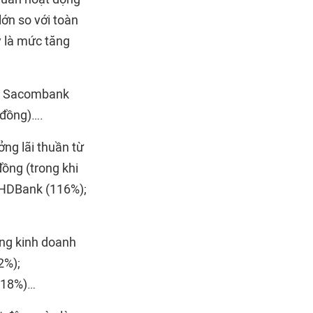
ớn so với toàn
y là mức tăng
g); Sacombank
 đồng)….
ng lãi thuần từ
ồng (trong khi
à HDBank (116%);
ộng kinh doanh
2%);
(-18%)…