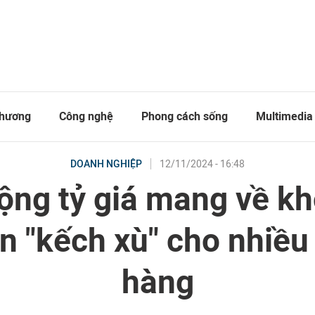
thương
Công nghệ
Phong cách sống
Multimedia
12/11/2024 - 16:48
DOANH NGHIỆP
ộng tỷ giá mang về kh
n "kếch xù" cho nhiều
hàng