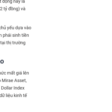
t động này là
2 tỷ đồng) và
 chủ yếu dựa vào
 phái sinh tiền
ại thị trường
AO
ức mất giá lên
o Mirae Asset,
 Dollar Index
ữ liệu kinh tế