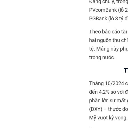
Đáng chú ý, tron
PVcomBank (lỗ 20
PGBank (lỗ 3 tỷ đ
Theo báo cáo tài
hai nguồn thu chí
tệ. Mảng này phụ 
trong nước.
T
Tháng 10/2024 ch
đến 4,2% so với đ
phần lớn sự mất 
(DXY) – thước đo
Mỹ vượt kỳ vọng.