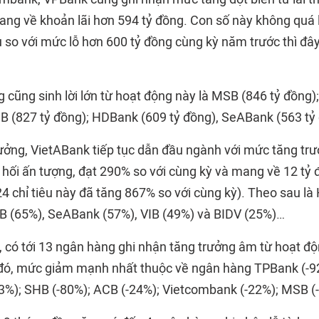
ang về khoản lãi hơn 594 tỷ đồng. Con số này không quá l
so với mức lỗ hơn 600 tỷ đồng cùng kỳ năm trước thì đâ
 cũng sinh lời lớn từ hoạt động này là MSB (846 tỷ đồn
CB (827 tỷ đồng); HDBank (609 tỷ đồng), SeABank (563 tỷ
ưởng, VietABank tiếp tục dẫn đầu ngành với mức tăng trưở
hối ấn tượng, đạt 290% so với cùng kỳ và mang về 12 tỷ đ
 chỉ tiêu này đã tăng 867% so với cùng kỳ). Theo sau l
B (65%), SeABank (57%), VIB (49%) và BIDV (25%)…
i, có tới 13 ngân hàng ghi nhận tăng trưởng âm từ hoạt đ
 đó, mức giảm mạnh nhất thuộc về ngân hàng TPBank (-9
3%); SHB (-80%); ACB (-24%); Vietcombank (-22%); MSB 