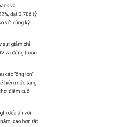
bank và
22%, đạt 3.706 tỷ
so với cùng kỳ
 sụt giảm chỉ
BIDV và đứng trước
u các “ông lớn”
thể hiện mức tăng
thời điểm cuối
ghi dấu ấn với
 năm, cao hơn rất