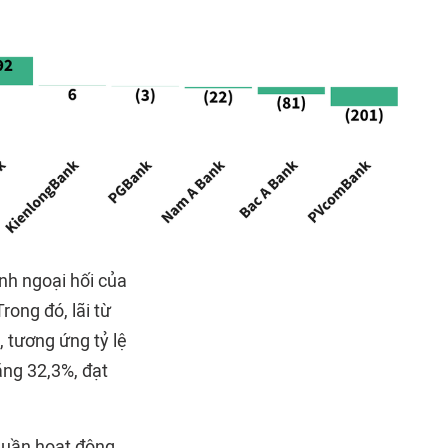
anh ngoại hối của
ong đó, lãi từ
 tương ứng tỷ lệ
tăng 32,3%, đạt
huần hoạt động