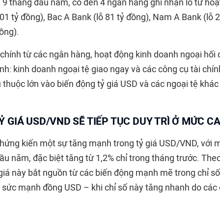
g 9 tháng đầu năm, có đến 4 ngân hàng ghi nhận lỗ từ hoạ
1 tỷ đồng), Bac A Bank (lỗ 81 tỷ đồng), Nam A Bank (lỗ 2
ồng).
 chính từ các ngân hàng, hoạt động kinh doanh ngoại hối
nh: kinh doanh ngoại tệ giao ngay và các công cụ tài chính
thuộc lớn vào biến động tỷ giá USD và các ngoại tệ khác t
Ỷ GIÁ USD/VND SẼ TIẾP TỤC DUY TRÌ Ở MỨC C
ứng kiến một sự tăng mạnh trong tỷ giá USD/VND, với m
ầu năm, đặc biệt tăng từ 1,2% chỉ trong tháng trước. The
giá này bắt nguồn từ các biến động mạnh mẽ trong chỉ số
 sức mạnh đồng USD – khi chỉ số này tăng nhanh do các d