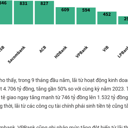
cho thấy, trong 9 tháng đầu năm, lãi từ hoạt động kinh do
4.706 tỷ đồng, tăng gần 50% so với cùng kỳ năm 2023. Tr
tệ giao ngay tăng mạnh từ 746 tỷ đồng lên 1.532 tỷ đồng,
 thời, lãi từ các công cụ tài chính phái sinh tiền tệ cũng 
bank, VPBank cũng ghi nhận mức tăng đột biến từ lãi t