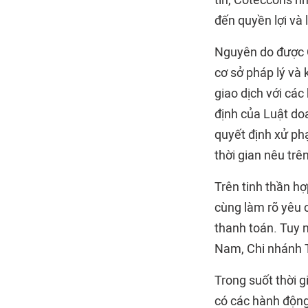
tin, Coteccons n
đến quyền lợi và 
Nguyên do được 
cơ sở pháp lý và 
giao dịch với cá
định của Luật do
quyết định xử phạ
thời gian nêu trên
Trên tinh thần hợ
cùng làm rõ yêu 
thanh toán. Tuy n
Nam, Chi nhánh 
Trong suốt thời g
có các hành động 