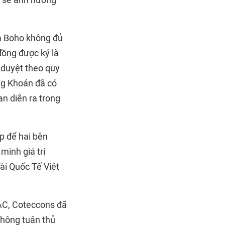
o sẽ ảnh hưởng
a Boho không đủ
đồng được ký là
 duyệt theo quy
ng Khoán đã có
an diễn ra trong
ọp để hai bên
inh giá trị
ài Quốc Tế Việt
IAC, Coteccons đã
không tuân thủ