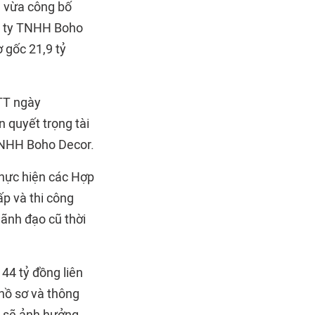
 vừa công bố
ng ty TNHH Boho
 gốc 21,9 tỷ
TT ngày
 quyết trọng tài
TNHH Boho Decor.
thực hiện các Hợp
p và thi công
lãnh đạo cũ thời
44 tỷ đồng liên
 hồ sơ và thông