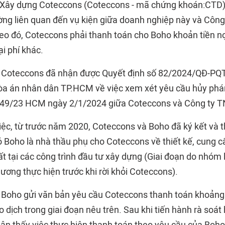
 Xây dựng Coteccons (Coteccons - mã chứng khoán:CTD)
ường liên quan đến vụ kiện giữa doanh nghiệp này và Cô
eo đó, Coteccons phải thanh toán cho Boho khoản tiền nợ
i phí khác.
 Coteccons đã nhận được Quyết định số 82/2024/QĐ-PQ
a án nhân dân TP.HCM về việc xem xét yêu cầu hủy phán
ố 49/23 HCM ngày 2/1/2024 giữa Coteccons và Công ty 
việc, từ trước năm 2020, Coteccons và Boho đã ký kết và 
 Boho là nhà thầu phụ cho Coteccons về thiết kế, cung cấ
ất tại các công trình đầu tư xây dựng (Giai đoạn do nhóm 
ơng thực hiện trước khi rời khỏi Coteccons).
Boho gửi văn bản yêu cầu Coteccons thanh toán khoảng 
 dịch trong giai đoạn nêu trên. Sau khi tiến hành rà soát