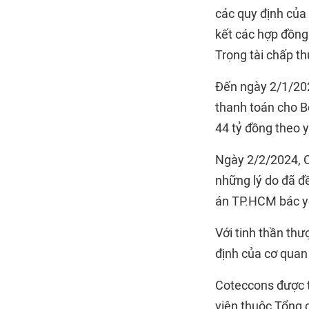
các quy định của 
kết các hợp đồng
Trọng tài chấp th
Đến ngày 2/1/202
thanh toán cho Bo
44 tỷ đồng theo 
Ngày 2/2/2024, C
những lý do đã đ
án TP.HCM bác yê
Với tinh thần th
định của cơ quan
Coteccons được t
viên thuộc Tổng c