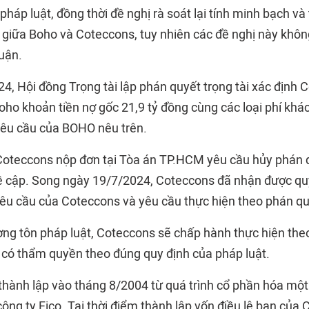
pháp luật, đồng thời đề nghị rà soát lại tính minh bạch v
 giữa Boho và Coteccons, tuy nhiên các đề nghị này khô
uận.
4, Hội đồng Trọng tài lập phán quyết trọng tài xác định 
ho khoản tiền nợ gốc 21,9 tỷ đồng cùng các loại phí khác
yêu cầu của BOHO nêu trên.
oteccons nộp đơn tại Tòa án TP.HCM yêu cầu hủy phán qu
ề cập. Song ngày 19/7/2024, Coteccons đã nhận được qu
u cầu của Coteccons và yêu cầu thực hiện theo phán quy
ượng tôn pháp luật, Coteccons sẽ chấp hành thực hiện the
 có thẩm quyền theo đúng quy định của pháp luật.
hành lập vào tháng 8/2004 từ quá trình cổ phần hóa một
ông ty Fico. Tại thời điểm thành lập vốn điều lệ ban của C