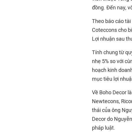
đồng. Đến nay, v
Theo báo cáo tài
Coteccons cho bi
Lợi nhuận sau th
Tính chung từ qu
nhẹ 5% so với cùn
hoạch kinh doanh
mục tiêu lợi nhuậ
Về Boho Decor là 
Newtecons, Rico
thái của ông Ngu
Decor do Nguyễn 
pháp luật.