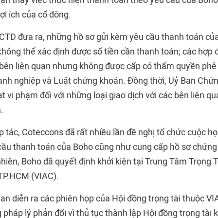
hận thấy việc thực hiện thanh toán theo yêu cầu của Boh
lợi ích của cổ đông.
CTD đưa ra, những hồ sơ gửi kèm yêu cầu thanh toán củ
không thể xác định được số tiền cần thanh toán; các hợp 
c bên liên quan nhưng không được cấp có thẩm quyền phê
anh nghiệp và Luật chứng khoán. Đồng thời, Uỷ Ban Chứ
t vi phạm đối với những loại giao dịch với các bên liên qu
.
p tác, Coteccons đã rất nhiều lần đề nghị tổ chức cuộc h
cầu thanh toán của Boho cũng như cung cấp hồ sơ chứng m
hiên, Boho đã quyết định khởi kiện tại Trung Tâm Trọng T
TP.HCM (VIAC).
ian diễn ra các phiên họp của Hội đồng trọng tài thuộc V
pháp lý phản đối vì thủ tục thành lập Hội đồng trọng tài 