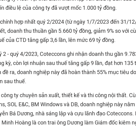
ốn điều lệ của công ty đã vượt mốc 1.000 tỷ đồng.
 chính hợp nhất quý 2/2024 (từ ngày 1/7/2023 đến 31/12
ết, doanh thu thuần gần 5.660 tỷ đồng, giảm 9% so với c
uế của CTD tăng gấp 3,6 lần, lên mức 69 tỷ đồng.
ý 2 - quý 4/2023, Coteccons ghi nhận doanh thu gần 9.78
g kỳ, còn lợi nhuận sau thuế tăng gấp 9 lần, đạt hơn 135 
 đề ra, doanh nghiệp này đã hoàn thành 55% mục tiêu d
n sau thuế.
công ty chuyên sản xuất, thiết kế và thi công nội thất. Cù
ns, SOL E&C, BM Windows và DB, doanh nghiệp này nằm 
yễn Bá Dương, nhà sáng lập và cựu lãnh đạo Coteccons. 
Minh Hoàng là con trai ông Dương làm Giám đốc kiêm ng