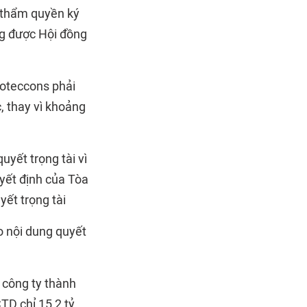
à thẩm quyền ký
ng được Hội đồng
Coteccons phải
, thay vì khoảng
yết trọng tài vì
yết định của Tòa
ết trọng tài
o nội dung quyết
 công ty thành
TD chỉ 15,2 tỷ