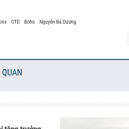
ons
CTD
Boho
Nguyễn Bá Dương
N QUAN
i tăng trưởng