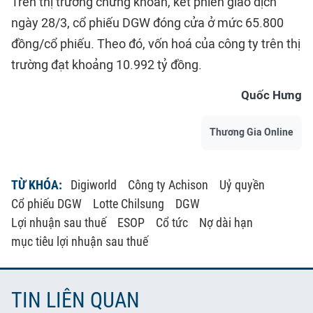
Trên thị trường chứng khoán, kết phiên giao dịch
ngày 28/3, cổ phiếu DGW đóng cửa ở mức 65.800
đồng/cổ phiếu. Theo đó, vốn hoá của công ty trên thị
trường đạt khoảng 10.992 tỷ đồng.
Quốc Hưng
Thương Gia Online
TỪ KHÓA:
Digiworld
Công ty Achison
Uỷ quyền
Cổ phiếu DGW
Lotte Chilsung
DGW
Lợi nhuận sau thuế
ESOP
Cổ tức
Nợ dài hạn
mục tiêu lợi nhuận sau thuế
TIN LIÊN QUAN