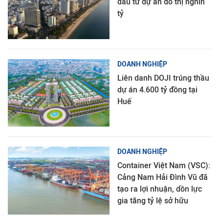
đầu tư dự án đô thị nghìn
tỷ
DOANH NGHIỆP
Liên danh DOJI trúng thầu
dự án 4.600 tỷ đồng tại
Huế
DOANH NGHIỆP
Container Việt Nam (VSC):
Cảng Nam Hải Đình Vũ đã
tạo ra lợi nhuận, dồn lực
gia tăng tỷ lệ sở hữu