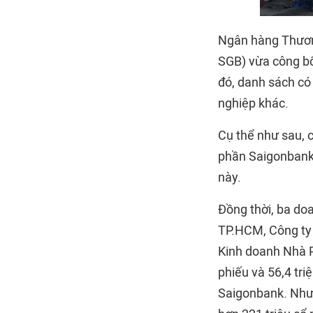
Ngân hàng Thươn
SGB) vừa công bố
đó, danh sách có
nghiệp khác.
Cụ thể như sau, 
phần Saigonbank 
này.
Đồng thời, ba d
TP.HCM, Công ty
Kinh doanh Nhà Ph
phiếu và 56,4 tri
Saigonbank. Như 