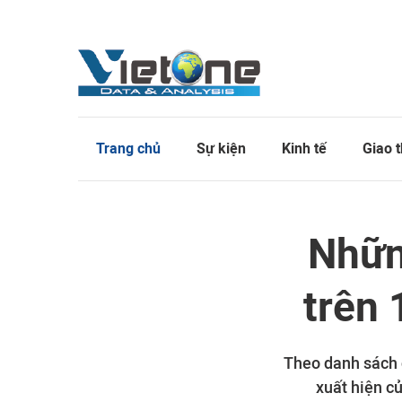
Trang chủ
Sự kiện
Kinh tế
Giao 
Nhữn
trên 
Theo danh sách 
xuất hiện c