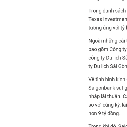
Trong danh sách 
Texas Investments
tương ứng với tỷ
Ngoài những cái 
bao gồm Công ty 
công ty Du lịch 
ty Du lịch Sài Gò
Về tình hình kinh
Saigonbank sụt g
nhập lãi thuần. C
so với cùng kỳ, l
hơn 9 tỷ đồng.
Trong khi đó, Sai