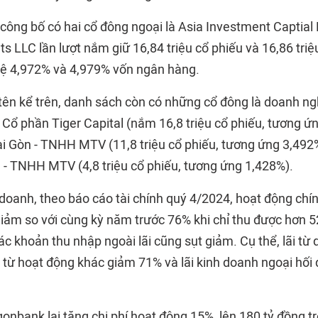
công bố có hai cổ đông ngoại là Asia Investment Captial
 LLC lần lượt nắm giữ 16,84 triệu cổ phiếu và 16,86 triệ
 lệ 4,972% và 4,979% vốn ngân hàng.
tên kể trên, danh sách còn có những cổ đông là doanh ng
Cổ phần Tiger Capital (nắm 16,8 triệu cổ phiếu, tương ứ
Sài Gòn - TNHH MTV (11,8 triệu cổ phiếu, tương ứng 3,49
n - TNHH MTV (4,8 triệu cổ phiếu, tương ứng 1,428%).
 doanh, theo báo cáo tài chính quý 4/2024, hoạt động chí
iảm so với cùng kỳ năm trước 76% khi chỉ thu được hơn 5
ác khoản thu nhập ngoài lãi cũng sụt giảm. Cụ thể, lãi từ
ãi từ hoạt động khác giảm 71% và lãi kinh doanh ngoại hối
gonbank lại tăng chi phí hoạt động 15%, lên 180 tỷ đồng t