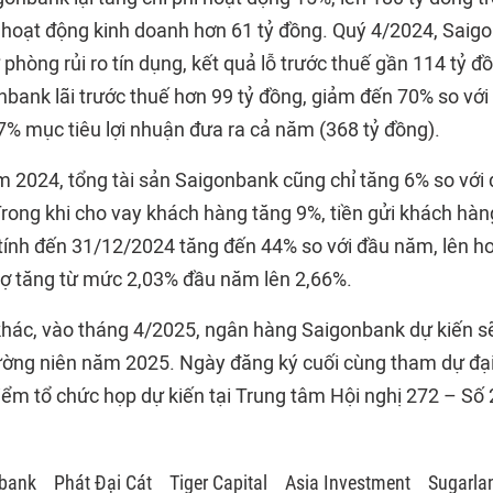
ừ hoạt động kinh doanh hơn 61 tỷ đồng. Quý 4/2024, Saigo
 phòng rủi ro tín dụng, kết quả lỗ trước thuế gần 114 tỷ đ
bank lãi trước thuế hơn 99 tỷ đồng, giảm đến 70% so với 
7% mục tiêu lợi nhuận đưa ra cả năm (368 tỷ đồng).
m 2024, tổng tài sản Saigonbank cũng chỉ tăng 6% so với
Trong khi cho vay khách hàng tăng 9%, tiền gửi khách hàn
tính đến 31/12/2024 tăng đến 44% so với đầu năm, lên hơ
nợ tăng từ mức 2,03% đầu năm lên 2,66%.
khác, vào tháng 4/2025, ngân hàng Saigonbank dự kiến sẽ
ờng niên năm 2025. Ngày đăng ký cuối cùng tham dự đại 
iểm tổ chức họp dự kiến tại Trung tâm Hội nghị 272 – Số 
bank
Phát Đại Cát
Tiger Capital
Asia Investment
Sugarla