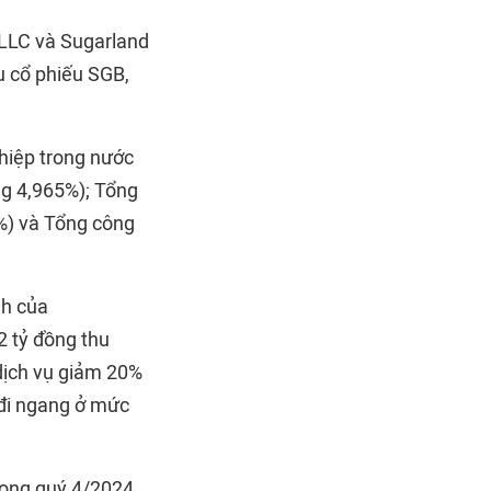
 LLC và Sugarland
u cổ phiếu SGB,
hiệp trong nước
ng 4,965%); Tổng
2%) và Tổng công
nh của
2 tỷ đồng thu
 dịch vụ giảm 20%
 đi ngang ở mức
rong quý 4/2024,