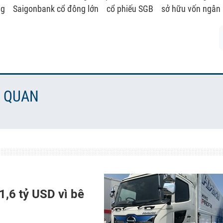
ng
Saigonbank cổ đông lớn
cổ phiếu SGB
sở hữu vốn ngân
N QUAN
1,6 tỷ USD vì bê