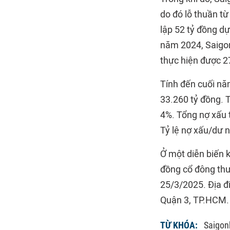
do đó lỗ thuần t
lập 52 tỷ đồng dự
năm 2024, Saigon
thực hiện được 2
Tính đến cuối nă
33.260 tỷ đồng. 
4%. Tổng nợ xấu 
Tỷ lệ nợ xấu/dư 
Ở một diễn biến 
đồng cổ đông thư
25/3/2025. Địa đ
Quận 3, TP.HCM.
TỪ KHÓA:
Saigon