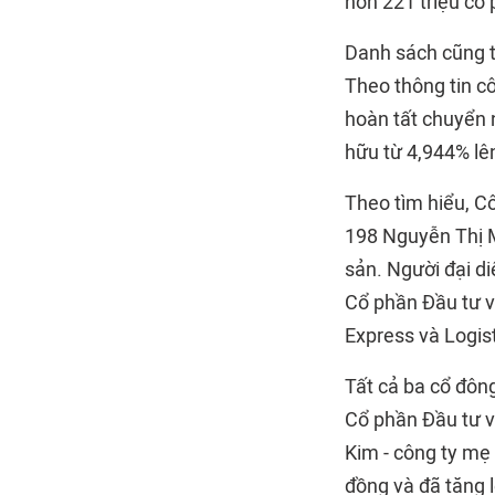
hơn 221 triệu cổ 
Danh sách cũng ti
Theo thông tin c
hoàn tất chuyển 
hữu từ 4,944% lê
Theo tìm hiểu, Cô
198 Nguyễn Thị M
sản. Người đại d
Cổ phần Đầu tư 
Express và Logi
Tất cả ba cổ đông
Cổ phần Đầu tư v
Kim - công ty mẹ
đồng và đã tăng 