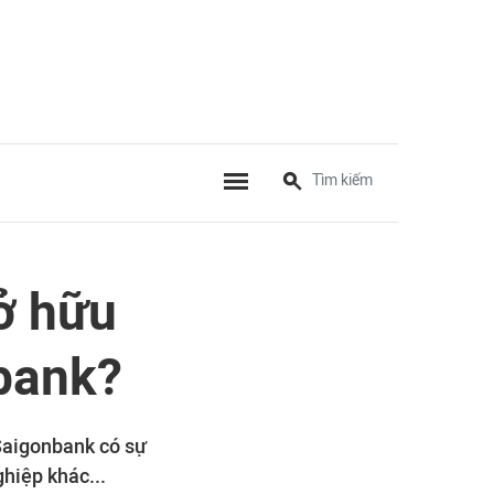
ở hữu
nbank?
Saigonbank có sự
hiệp khác...