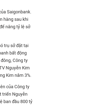
 của Saigonbank.
ân hàng sau khi
ể nâng tỷ lệ sở
 trụ sở đặt tại
doanh bất động
 đông, Công ty
MTV Nguyễn Kim
àng Kim nắm 3%.
viên của Công ty
t triển Nguyễn
lệ ban đầu 800 tỷ