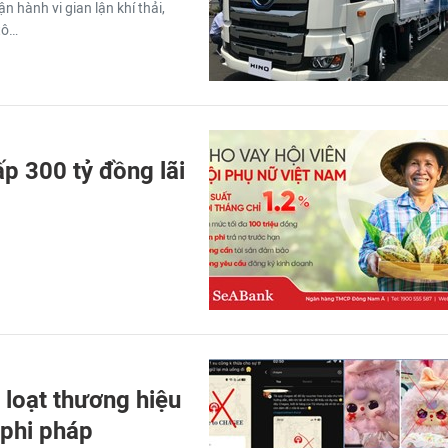
 hành vi gian lận khí thải,
tô…
ấp 300 tỷ đồng lãi
 loạt thương hiệu
 phi pháp