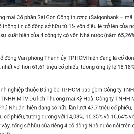
g mại Cổ phần Sài Gòn Công thương (Saigonbank – mã 
 thông tin cổ đông sở hữu từ 1% vốn điều lệ trở lên của 
 sự xuất hiện của 4 công ty có vốn Nhà nước (nắm 65,26
cổ đông Văn phòng Thành ủy TP.HCM hiện đang là cổ đô
nhất với hơn 61,61 triệu cổ phiếu, tương ứng tỷ lệ 18,1
oanh nghiệp thuộc Đảng bộ TP.HCM bao gồm Công ty TN
 TNHH MTV Du lịch Thương mại Kỳ Hoà, Công ty TNHH 
ú Nhuận, hiện đang sở hữu lần lượt 47,7 triệu cổ phiếu, 
ệu cổ phiếu; tương đương với 14,08%, 16,35% và 16,64% vố
vậy, tổng sở hữu của riêng 4 cổ đông Nhà nước nói trên 