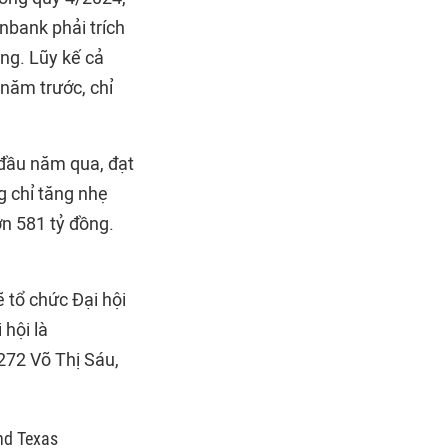
nbank phải trích
ồng. Lũy kế cả
năm trước, chỉ
 đầu năm qua, đạt
g chỉ tăng nhẹ
n 581 tỷ đồng.
 tổ chức Đại hội
hội là
272 Võ Thị Sáu,
nd Texas