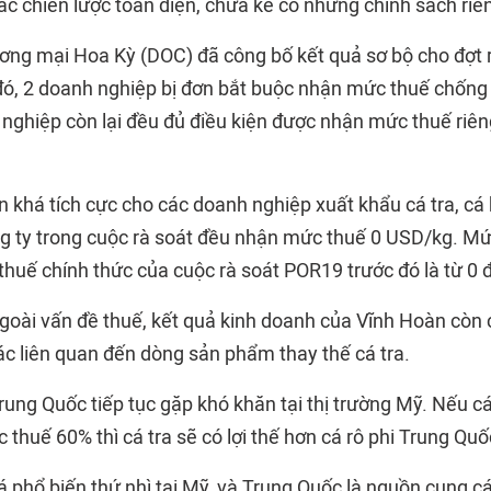
ác chiến lược toàn diện, chưa kể có những chính sách riê
ơng mại Hoa Kỳ (DOC) đã công bố kết quả sơ bộ cho đợt r
đó, 2 doanh nghiệp bị đơn bắt buộc nhận mức thuế chống 
nghiệp còn lại đều đủ điều kiện được nhận mức thuế riên
n khá tích cực cho các doanh nghiệp xuất khẩu cá tra, cá
g ty trong cuộc rà soát đều nhận mức thuế 0 USD/kg. Mứ
thuế chính thức của cuộc rà soát POR19 trước đó là từ 0
goài vấn đề thuế, kết quả kinh doanh của Vĩnh Hoàn còn 
ác liên quan đến dòng sản phẩm thay thế cá tra.
Trung Quốc tiếp tục gặp khó khăn tại thị trường Mỹ. Nếu c
thuế 60% thì cá tra sẽ có lợi thế hơn cá rô phi Trung Quố
 cá phổ biến thứ nhì tại Mỹ, và Trung Quốc là nguồn cung cá