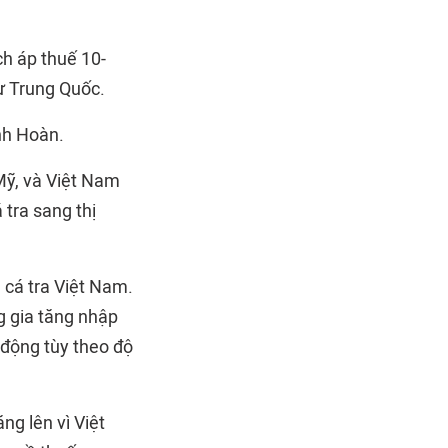
h áp thuế 10-
ừ Trung Quốc.
nh Hoàn.
Mỹ, và Việt Nam
 tra sang thị
 cá tra Việt Nam.
 gia tăng nhập
n động tùy theo độ
ng lên vì Việt