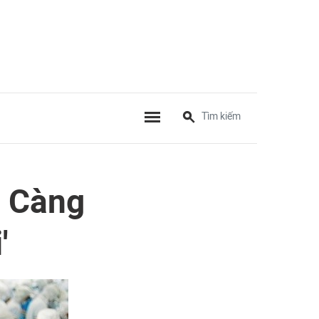
: Càng
'