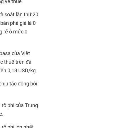
ng về thuế.
à soát lần thứ 20
bán phá giá là 0
g rẽ ở mức 0
 basa của Việt
c thuế trên đã
 đến 0,18 USD/kg.
chịu tác động bởi
á rô phi của Trung
c.
 rô phi lớn nhất