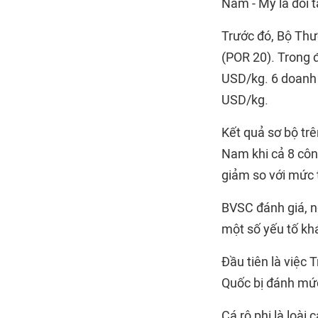
Nam - Mỹ là đối t
Trước đó, Bộ Thư
(POR 20). Trong 
USD/kg. 6 doanh 
USD/kg.
Kết quả sơ bộ trê
Nam khi cả 8 côn
giảm so với mức 
BVSC đánh giá, n
một số yếu tố kh
Đầu tiên là việc 
Quốc bị đánh mức 
Cá rô phi là loài