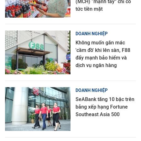
(MCH) “mạnh tay” chi cổ
tức tiền mặt
DOANH NGHIỆP
Không muốn gắn mác
'cầm đồ' khi lên sàn, F88
đẩy mạnh bảo hiểm và
dịch vụ ngân hàng
DOANH NGHIỆP
SeABank tăng 10 bậc trên
bảng xếp hạng Fortune
Southeast Asia 500