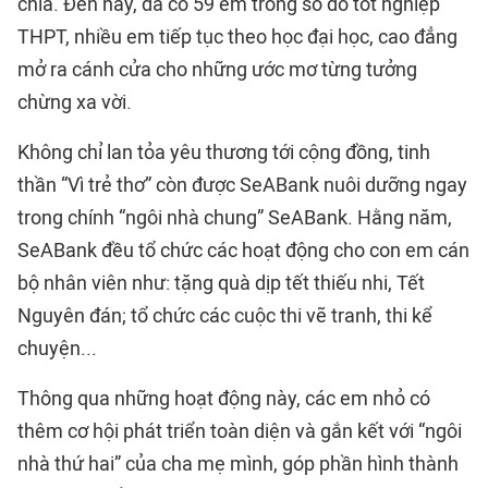
chia. Đến nay, đã có 59 em trong số đó tốt nghiệp
THPT, nhiều em tiếp tục theo học đại học, cao đẳng
mở ra cánh cửa cho những ước mơ từng tưởng
chừng xa vời.
Không chỉ lan tỏa yêu thương tới cộng đồng, tinh
thần “Vì trẻ thơ” còn được SeABank nuôi dưỡng ngay
trong chính “ngôi nhà chung”
SeABank
. Hằng năm,
SeABank đều tổ chức các hoạt động cho con em cán
bộ nhân viên như: tặng quà dịp tết thiếu nhi, Tết
Nguyên đán; tổ chức các cuộc thi vẽ tranh, thi kể
chuyện...
Thông qua những hoạt động này, các em nhỏ có
thêm cơ hội phát triển toàn diện và gắn kết với “ngôi
nhà thứ hai” của cha mẹ mình, góp phần hình thành