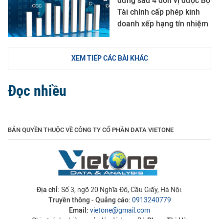
đứng sau 4 đơn vị được Bộ
Tài chính cấp phép kinh
doanh xếp hạng tín nhiệm
XEM TIẾP CÁC BÀI KHÁC
Đọc nhiều
BẢN QUYỀN THUỘC VỀ CÔNG TY CỔ PHẦN DATA VIETONE
Địa chỉ:
Số 3, ngõ 20 Nghĩa Đô, Cầu Giấy, Hà Nội.
Truyền thông - Quảng cáo:
0913240779
Email:
vietone@gmail.com